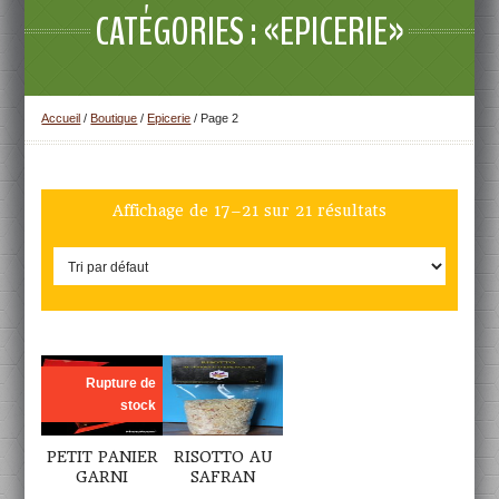
CATÉGORIES : «EPICERIE»
Accueil
/
Boutique
/
Epicerie
/ Page 2
Affichage de 17–21 sur 21 résultats
DÉTAILS
DÉTAILS
Rupture de
stock
PETIT PANIER
RISOTTO AU
GARNI
SAFRAN