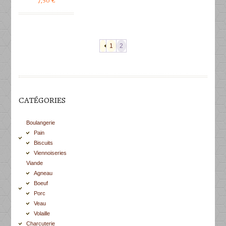
7,50
€
1
2
CATÉGORIES
Boulangerie
Pain
Biscuits
Viennoiseries
Viande
Agneau
Boeuf
Porc
Veau
Volaille
Charcuterie