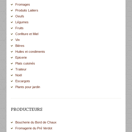
Fromages
Produits Laitiers
Oeufs
Légumes
Fruits
Confiture et Miel
Vin
Bières
Huiles et condiments
Epicerie
Plats cuisinés
Traiteur
Noël
Escargots
Plants pour jardin
PRODUCTEURS
Boucherie du Bord de Chaux
Fromagerie du Pré Verdot