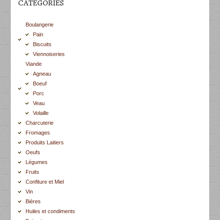
CATÉGORIES
Boulangerie
Pain
Biscuits
Viennoiseries
Viande
Agneau
Boeuf
Porc
Veau
Volaille
Charcuterie
Fromages
Produits Laitiers
Oeufs
Légumes
Fruits
Confiture et Miel
Vin
Bières
Huiles et condiments