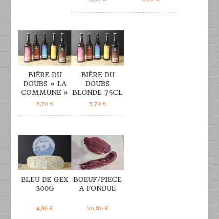
DÉTAILS
DÉTAILS
BIÈRE DU
BIÈRE DU
DOUBS « LA
DOUBS
COMMUNE »
BLONDE 75CL
5,70
€
5,70
€
DÉTAILS
DÉTAILS
BLEU DE GEX
BOEUF/PIECE
300G
A FONDUE
4,86
€
20,80
€