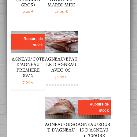
GROS)
MARDI MIDI
2,20
€
24,00
€
DÉTAILS
DÉTAILS
Rupture de
stock
AGNEAU/COTE
AGNEAU/EPAU
D’AGNEAU
LE D’AGNEAU
PREMIERE
AVEC OS
SV/2
36,80
€
7,60
€
DÉTAILS
DÉTAILS
Rupture de
stock
AGNEAU/GIGO
AGNEAU/SOUR
T D’AGNEAU
IS D’AGNEAU
+-700GRS