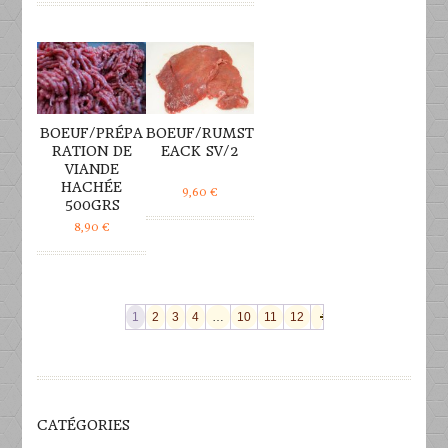
DÉTAILS
DÉTAILS
BOEUF/PRÉPA
BOEUF/RUMST
RATION DE
EACK SV/2
VIANDE
HACHÉE
9,60
€
500GRS
8,90
€
1
2
3
4
…
10
11
12
CATÉGORIES