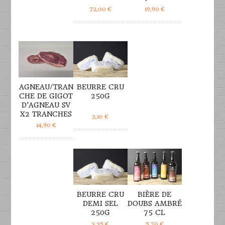
72,00
€
19,90
€
DÉTAILS
DÉTAILS
AGNEAU/TRAN
BEURRE CRU
CHE DE GIGOT
250G
D’AGNEAU SV
X2 TRANCHES
3,10
€
14,90
€
DÉTAILS
DÉTAILS
BEURRE CRU
BIÈRE DE
DEMI SEL
DOUBS AMBRÉ
250G
75 CL
3,35
€
5,70
€