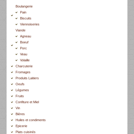
Boulangerie
Pain
Biscuits
Viennoiseries
Viande
Agneau
Boeuf
Porc
Veau
Volaille
Charcuterie
Fromages
Produits Laitiers
Oeufs
Légumes
Fruits
Confiture et Miel
Vin
Bières
Huiles et condiments
Epicerie
Plats cuisinés