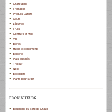
Charcuterie
Fromages
Produits Laitiers
Oeufs
Légumes
Fruits
Confiture et Miel
Vin
Bières
Huiles et condiments
Epicerie
Plats cuisinés
Traiteur
Noël
Escargots
Plants pour jardin
PRODUCTEURS
Boucherie du Bord de Chaux