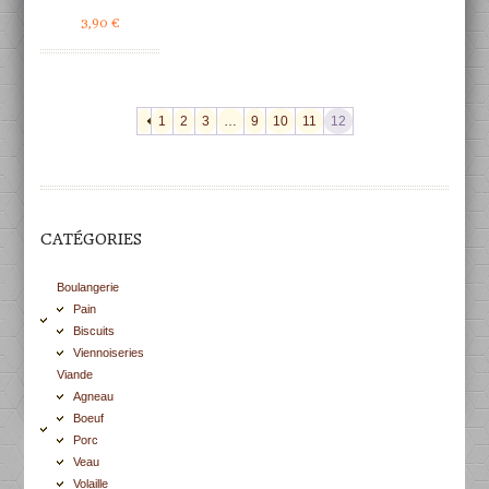
3,90
€
1
2
3
…
9
10
11
12
CATÉGORIES
Boulangerie
Pain
Biscuits
Viennoiseries
Viande
Agneau
Boeuf
Porc
Veau
Volaille