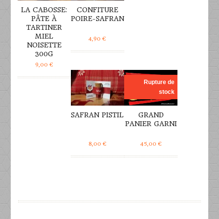
LA CABOSSE:
CONFITURE
PÂTE À
POIRE-SAFRAN
TARTINER
MIEL
4,90
€
NOISETTE
300G
DÉTAILS
DÉTAILS
9,00
€
Rupture de
stock
SAFRAN PISTIL
GRAND
PANIER GARNI
8,00
€
45,00
€