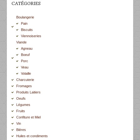
CATÉGORIES
Boulangerie
Pain
Biscuits
Viennoiseries
Viande
Agneau
Boeuf
Porc
Veau
Volaille
Charcuterie
Fromages
Produits Laitiers
Oeufs
Légumes
Fruits
Confiture et Miel
Vin
Bières
Huiles et condiments