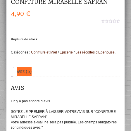
CONFITURE MIRABELLE SAFRAN
4,90
€
0
aucun
sur
5
Rupture de stock
Catégories :
Confiture et Miel
/
Epicerie
/
Les récoltes d'Epenouse
.
AVIS (0)
AVIS
Il n’y a pas encore d’avis.
SOYEZ LE PREMIER À LAISSER VOTRE AVIS SUR “CONFITURE
MIRABELLE SAFRAN”
Votre adresse e-mail ne sera pas publiée.
Les champs obligatoires
sont indiqués avec
*