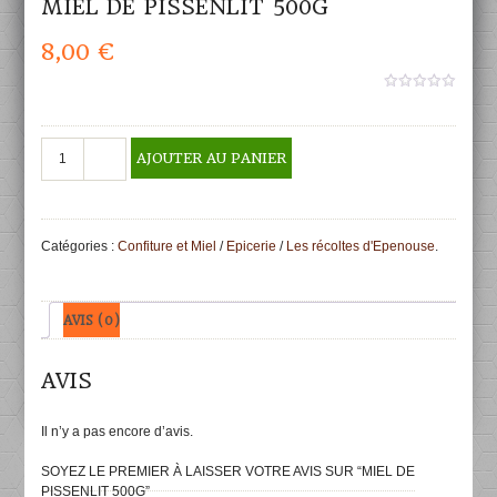
MIEL DE PISSENLIT 500G
8,00
€
0
aucun
sur
5
quantité
AJOUTER AU PANIER
de
Miel
de
pissenlit
Catégories :
Confiture et Miel
/
Epicerie
/
Les récoltes d'Epenouse
.
500g
AVIS (0)
AVIS
Il n’y a pas encore d’avis.
SOYEZ LE PREMIER À LAISSER VOTRE AVIS SUR “MIEL DE
PISSENLIT 500G”