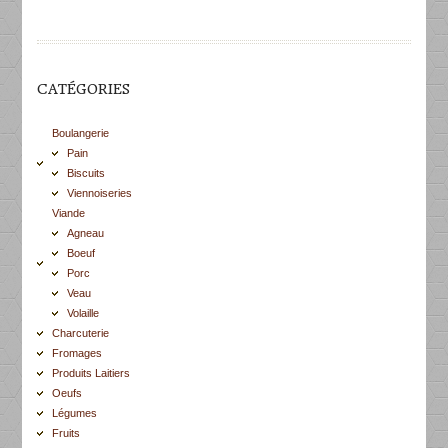
CATÉGORIES
Boulangerie
Pain
Biscuits
Viennoiseries
Viande
Agneau
Boeuf
Porc
Veau
Volaille
Charcuterie
Fromages
Produits Laitiers
Oeufs
Légumes
Fruits