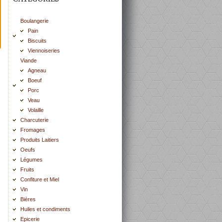
Boulangerie
Pain
Biscuits
Viennoiseries
Viande
Agneau
Boeuf
Porc
Veau
Volaille
Charcuterie
Fromages
Produits Laitiers
Oeufs
Légumes
Fruits
Confiture et Miel
Vin
Bières
Huiles et condiments
Epicerie