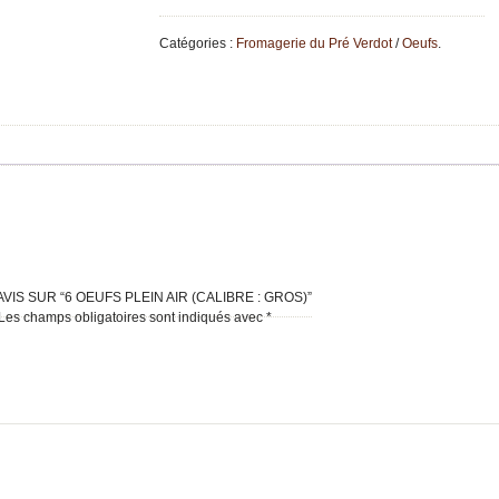
Oeufs
plein
Catégories :
Fromagerie du Pré Verdot
/
Oeufs
.
air
(calibre
:
gros)
IS SUR “6 OEUFS PLEIN AIR (CALIBRE : GROS)”
Les champs obligatoires sont indiqués avec
*