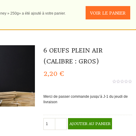
VOIR LE PANIER
ey » 250g» a été ajouté à votre panier.
6 OEUFS PLEIN AIR
(CALIBRE : GROS)
2,20
€
0
aucun
sur
Merci de passer commande jusqu’à J-1 du jeudi de
5
livraison
quantité
AJOUTER AU PANIER
de
6