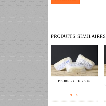
DÉTAILS
PRODUITS SIMILAIRES
BEURRE CRU 250G
3,10
€
DÉTAILS