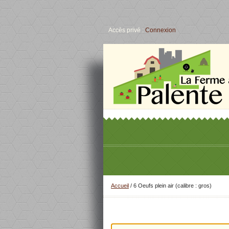
Accès privé :
Connexion
Accueil
/
6 Oeufs plein air (calibre : gros)