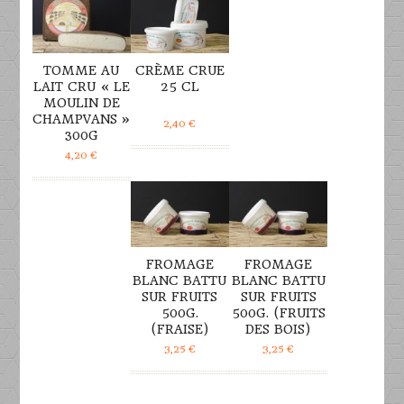
TOMME AU
CRÈME CRUE
LAIT CRU « LE
25 CL
MOULIN DE
CHAMPVANS »
2,40
€
300G
4,20
€
DÉTAILS
DÉTAILS
FROMAGE
FROMAGE
BLANC BATTU
BLANC BATTU
SUR FRUITS
SUR FRUITS
500G.
500G. (FRUITS
(FRAISE)
DES BOIS)
3,25
€
3,25
€