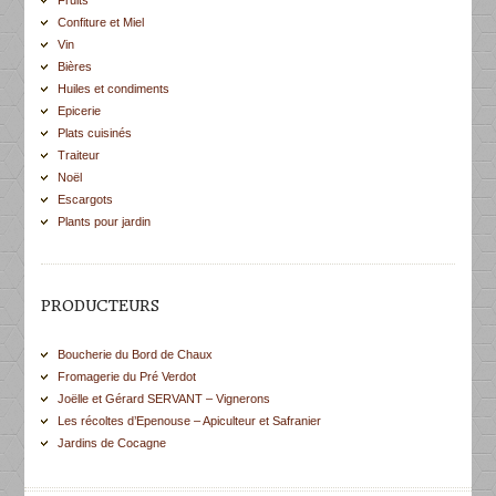
Fruits
Confiture et Miel
Vin
Bières
Huiles et condiments
Epicerie
Plats cuisinés
Traiteur
Noël
Escargots
Plants pour jardin
PRODUCTEURS
Boucherie du Bord de Chaux
Fromagerie du Pré Verdot
Joëlle et Gérard SERVANT – Vignerons
Les récoltes d’Epenouse – Apiculteur et Safranier
Jardins de Cocagne