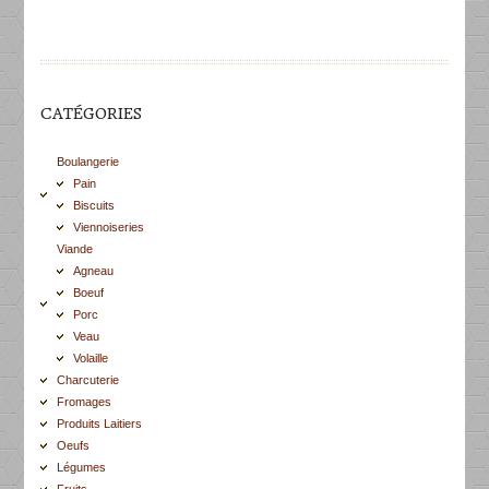
CATÉGORIES
Boulangerie
Pain
Biscuits
Viennoiseries
Viande
Agneau
Boeuf
Porc
Veau
Volaille
Charcuterie
Fromages
Produits Laitiers
Oeufs
Légumes