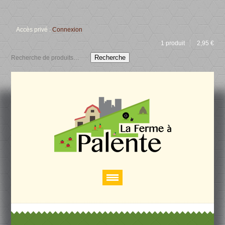
Accès privé :
Connexion
1 produit
2,95
€
Recherche