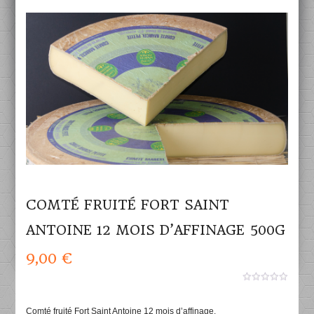
COMTÉ FRUITÉ FORT SAINT
ANTOINE 12 MOIS D’AFFINAGE 500G
9,00
€
0
aucun
sur
Comté fruité Fort Saint Antoine 12 mois d’affinage.