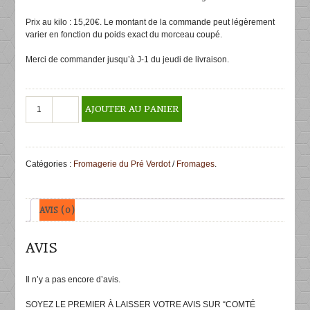
5
Prix au kilo : 15,20€. Le montant de la commande peut légèrement
varier en fonction du poids exact du morceau coupé.
Merci de commander jusqu’à J-1 du jeudi de livraison.
quantité
AJOUTER AU PANIER
de
Comté
fruité
Fort
Catégories :
Fromagerie du Pré Verdot
/
Fromages
.
Saint
Antoine
12
mois
AVIS (0)
d'affinage
500g
AVIS
Il n’y a pas encore d’avis.
SOYEZ LE PREMIER À LAISSER VOTRE AVIS SUR “COMTÉ