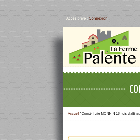
Accès privé :
Connexion
CO
Accueil
/
Comté fruité MONNIN 18mois d’affina