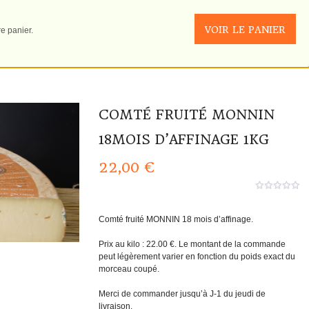
VOIR LE PANIER
e panier.
COMTÉ FRUITÉ MONNIN
18MOIS D’AFFINAGE 1KG
22,00
€
0
aucun
sur
Comté fruité MONNIN 18 mois d’affinage.
5
Prix au kilo : 22.00 €. Le montant de la commande
peut légèrement varier en fonction du poids exact du
morceau coupé.
Merci de commander jusqu’à J-1 du jeudi de
livraison.