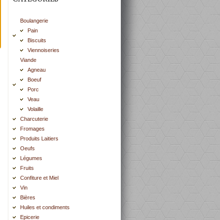
Boulangerie
Pain
Biscuits
Viennoiseries
Viande
Agneau
Boeuf
Porc
Veau
Volaille
Charcuterie
Fromages
Produits Laitiers
Oeufs
Légumes
Fruits
Confiture et Miel
Vin
Bières
Huiles et condiments
Epicerie