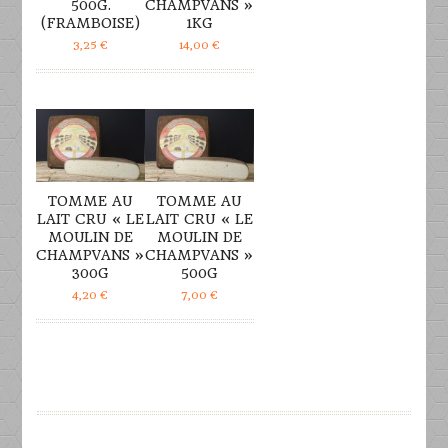
500G.
CHAMPVANS »
(FRAMBOISE)
1KG
3,25
€
14,00
€
DÉTAILS
DÉTAILS
TOMME AU
TOMME AU
LAIT CRU « LE
LAIT CRU « LE
MOULIN DE
MOULIN DE
CHAMPVANS »
CHAMPVANS »
300G
500G
4,20
€
7,00
€