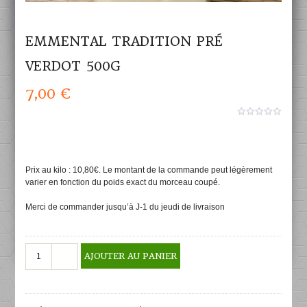
EMMENTAL TRADITION PRÉ
VERDOT 500G
7,00
€
0
aucun
sur
5
Prix au kilo : 10,80€. Le montant de la commande peut légèrement
varier en fonction du poids exact du morceau coupé.
Merci de commander jusqu’à J-1 du jeudi de livraison
quantité
AJOUTER AU PANIER
de
Emmental
tradition
Pré