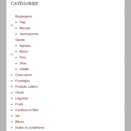
CATÉGORIES
Boulangerie
Pain
Biscuits
Viennoiseries
Viande
Agneau
Boeuf
Porc
Veau
Volaille
Charcuterie
Fromages
Produits Laitiers
Oeufs
Légumes
Fruits
Confiture et Miel
Vin
Bières
Huiles et condiments