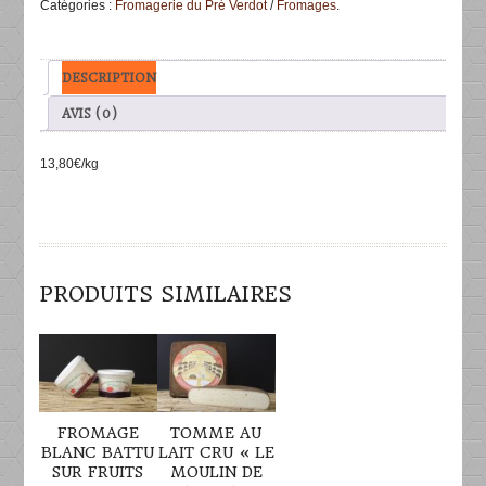
Catégories :
Fromagerie du Pré Verdot
/
Fromages
.
Verdot
500g
DESCRIPTION
AVIS (0)
13,80€/kg
PRODUITS SIMILAIRES
DÉTAILS
DÉTAILS
FROMAGE
TOMME AU
BLANC BATTU
LAIT CRU « LE
SUR FRUITS
MOULIN DE