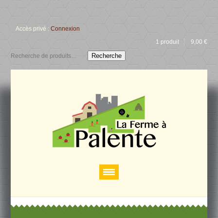
Accès privé :
Connexion
1 produit
9,00
€
Recherche