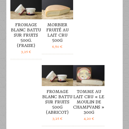
FROMAGE
MORBIER
BLANC BATTU
FRUITÉ AU
SUR FRUITS
LAIT CRU
500G.
500G
(FRAISE)
6,90
€
3,25
€
DÉTAILS
DÉTAILS
FROMAGE
TOMME AU
BLANC BATTU
LAIT CRU « LE
SUR FRUITS
MOULIN DE
500G
CHAMPVANS »
(ABRICOT)
300G
3,25
€
4,20
€