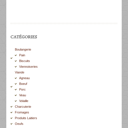
CATÉGORIES
Boulangerie
Pain
Biscuits
Viennoiseries
Viande
Agneau
Boeuf
Porc
Veau
Volaille
Charcuterie
Fromages
Produits Laitiers
Oeufs