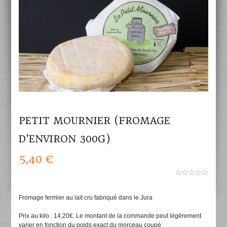
PETIT MOURNIER (FROMAGE
D’ENVIRON 300G)
5,40
€
0
aucun
sur
Fromage fermier au lait cru fabriqué dans le Jura
5
Prix au kilo : 14,20€. Le montant de la commande peut légèrement
varier en fonction du poids exact du morceau coupé.