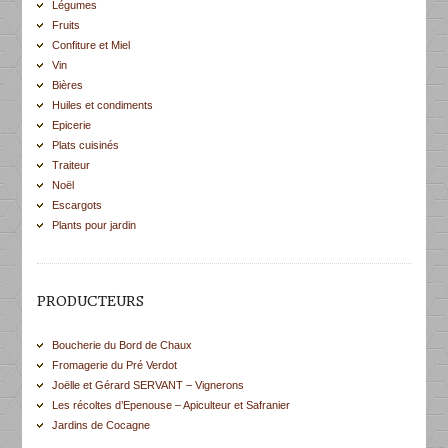
Légumes
Fruits
Confiture et Miel
Vin
Bières
Huiles et condiments
Epicerie
Plats cuisinés
Traiteur
Noël
Escargots
Plants pour jardin
PRODUCTEURS
Boucherie du Bord de Chaux
Fromagerie du Pré Verdot
Joëlle et Gérard SERVANT – Vignerons
Les récoltes d’Epenouse – Apiculteur et Safranier
Jardins de Cocagne