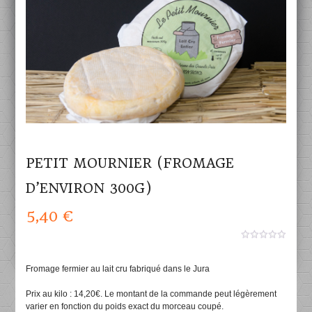
PETIT MOURNIER (FROMAGE
D’ENVIRON 300G)
5,40
€
0
aucun
sur
Fromage fermier au lait cru fabriqué dans le Jura
5
Prix au kilo : 14,20€. Le montant de la commande peut légèrement
varier en fonction du poids exact du morceau coupé.