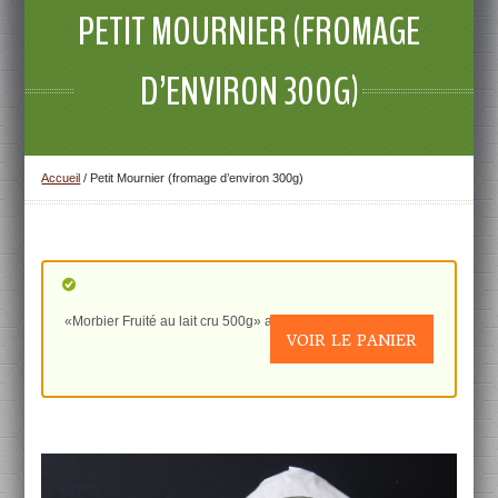
PETIT MOURNIER (FROMAGE
D’ENVIRON 300G)
Accueil
/
Petit Mournier (fromage d’environ 300g)
«Morbier Fruité au lait cru 500g» a été ajouté à votre panier.
VOIR LE PANIER