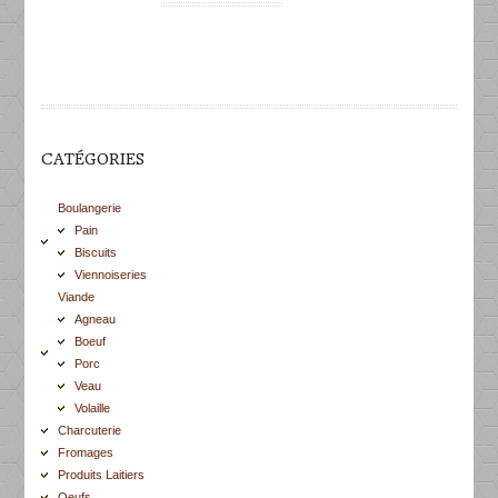
CATÉGORIES
Boulangerie
Pain
Biscuits
Viennoiseries
Viande
Agneau
Boeuf
Porc
Veau
Volaille
Charcuterie
Fromages
Produits Laitiers
Oeufs