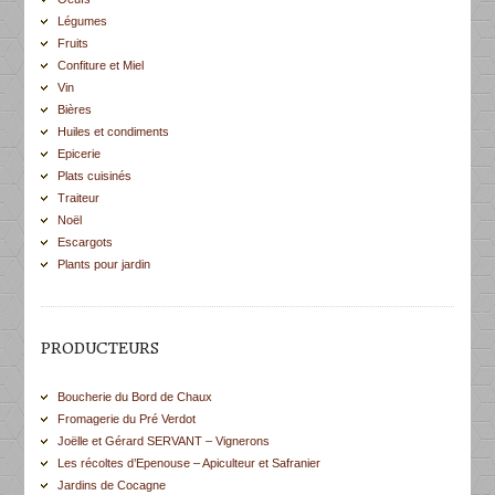
Légumes
Fruits
Confiture et Miel
Vin
Bières
Huiles et condiments
Epicerie
Plats cuisinés
Traiteur
Noël
Escargots
Plants pour jardin
PRODUCTEURS
Boucherie du Bord de Chaux
Fromagerie du Pré Verdot
Joëlle et Gérard SERVANT – Vignerons
Les récoltes d’Epenouse – Apiculteur et Safranier
Jardins de Cocagne