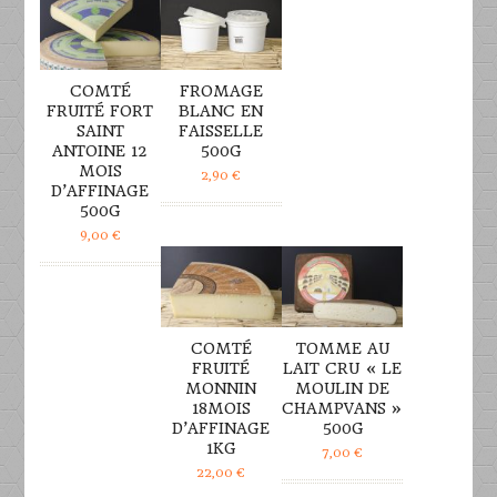
COMTÉ
FROMAGE
FRUITÉ FORT
BLANC EN
SAINT
FAISSELLE
ANTOINE 12
500G
MOIS
2,90
€
D’AFFINAGE
500G
DÉTAILS
DÉTAILS
9,00
€
COMTÉ
TOMME AU
FRUITÉ
LAIT CRU « LE
MONNIN
MOULIN DE
18MOIS
CHAMPVANS »
D’AFFINAGE
500G
1KG
7,00
€
22,00
€