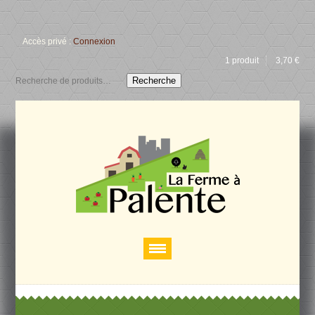
Accès privé :
Connexion
1 produit
3,70
€
Recherche