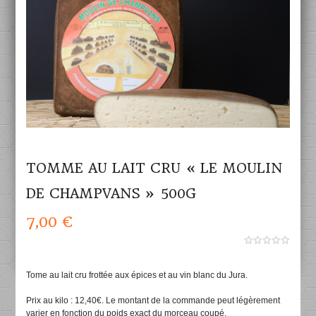
TOMME AU LAIT CRU « LE MOULIN
DE CHAMPVANS » 500G
7,00
€
0
aucun
sur
Tome au lait cru frottée aux épices et au vin blanc du Jura.
5
Prix au kilo : 12,40€. Le montant de la commande peut légèrement
varier en fonction du poids exact du morceau coupé.