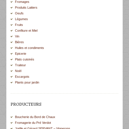
Fromages
Produits Laitiers
Oeufs
Légumes
Fruits
Confiture et Miel
Vin
Bières
Huiles et condiments
Epicerie
Plats cuisinés
Traiteur
Noël
Escargots
Plants pour jardin
PRODUCTEURS
Boucherie du Bord de Chaux
Fromagerie du Pré Verdot
Joëlle et Gérard SERVANT – Vignerons