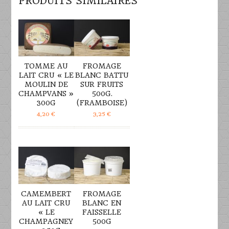
PRODUITS SIMILAIRES
DÉTAILS
DÉTAILS
TOMME AU
FROMAGE
LAIT CRU « LE
BLANC BATTU
MOULIN DE
SUR FRUITS
CHAMPVANS »
500G.
300G
(FRAMBOISE)
4,20
€
3,25
€
DÉTAILS
DÉTAILS
CAMEMBERT
FROMAGE
AU LAIT CRU
BLANC EN
« LE
FAISSELLE
CHAMPAGNEY
500G