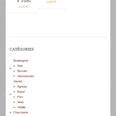
» 250G
2,90
€
3,70
€
CATÉGORIES
Boulangerie
Pain
Biscuits
Viennoiseries
Viande
Agneau
Boeuf
Porc
Veau
Volaille
Charcuterie