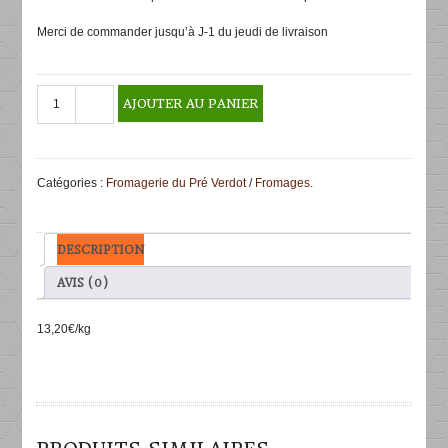
Merci de commander jusqu’à J-1 du jeudi de livraison
quantité
AJOUTER AU PANIER
de
Tomme
au
lait
Catégories :
Fromagerie du Pré Verdot
/
Fromages
.
cru
"Le
Moulin
de
DESCRIPTION
Champvans"
500g
AVIS (0)
13,20€/kg