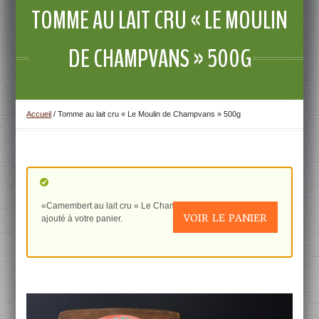
TOMME AU LAIT CRU « LE MOULIN
DE CHAMPVANS » 500G
Accueil
/
Tomme au lait cru « Le Moulin de Champvans » 500g
«Camembert au lait cru « Le Champagney » 250g» a été
VOIR LE PANIER
ajouté à votre panier.