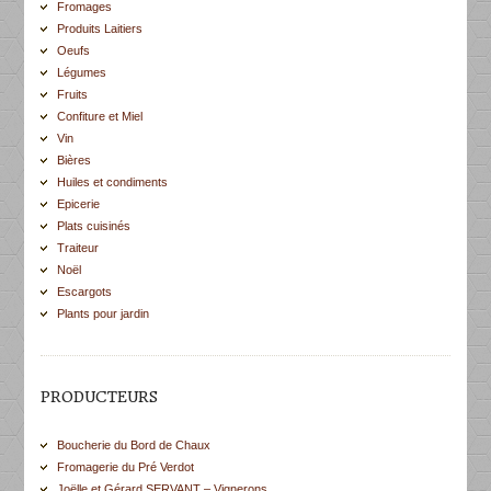
Fromages
Produits Laitiers
Oeufs
Légumes
Fruits
Confiture et Miel
Vin
Bières
Huiles et condiments
Epicerie
Plats cuisinés
Traiteur
Noël
Escargots
Plants pour jardin
PRODUCTEURS
Boucherie du Bord de Chaux
Fromagerie du Pré Verdot
Joëlle et Gérard SERVANT – Vignerons