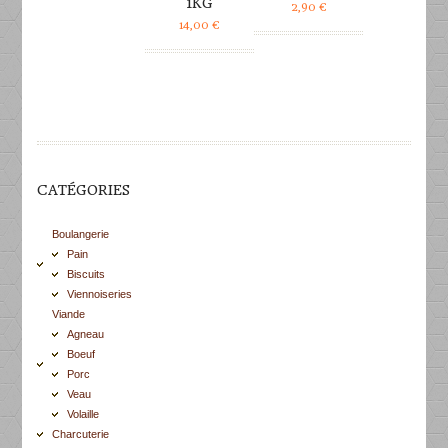
1KG
2,90
€
14,00
€
CATÉGORIES
Boulangerie
Pain
Biscuits
Viennoiseries
Viande
Agneau
Boeuf
Porc
Veau
Volaille
Charcuterie