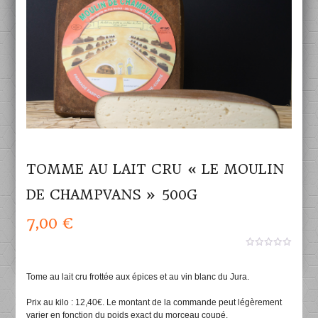
TOMME AU LAIT CRU « LE MOULIN
DE CHAMPVANS » 500G
7,00
€
0
aucun
sur
Tome au lait cru frottée aux épices et au vin blanc du Jura.
5
Prix au kilo : 12,40€. Le montant de la commande peut légèrement
varier en fonction du poids exact du morceau coupé.