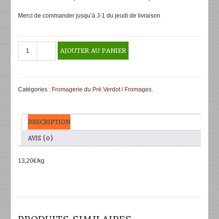
Merci de commander jusqu’à J-1 du jeudi de livraison
quantité
AJOUTER AU PANIER
de
Tomme
au
lait
Catégories :
Fromagerie du Pré Verdot
/
Fromages
.
cru
"Le
Moulin
de
DESCRIPTION
Champvans"
500g
AVIS (0)
13,20€/kg