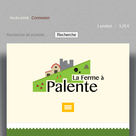
Accès privé :
Connexion
1 produit
3,25
€
Recherche