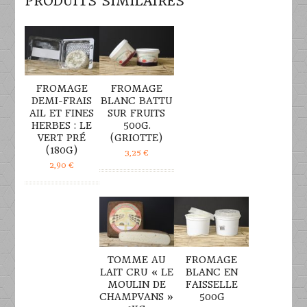
PRODUITS SIMILAIRES
DÉTAILS
DÉTAILS
FROMAGE
FROMAGE
DEMI-FRAIS
BLANC BATTU
AIL ET FINES
SUR FRUITS
HERBES : LE
500G.
VERT PRÉ
(GRIOTTE)
(180G)
3,25
€
2,90
€
DÉTAILS
DÉTAILS
TOMME AU
FROMAGE
LAIT CRU « LE
BLANC EN
MOULIN DE
FAISSELLE
CHAMPVANS »
500G