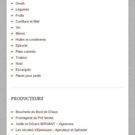
Oeufs
Légumes
Fruits
Confiture et Miel
Vin
Bières
Huiles et condiments
Epicerie
Plats cuisinés
Traiteur
Noël
Escargots
Plants pour jardin
PRODUCTEURS
Boucherie du Bord de Chaux
Fromagerie du Pré Verdot
Joëlle et Gérard SERVANT – Vignerons
Les récoltes d’Epenouse – Apiculteur et Safranier