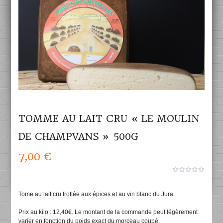
TOMME AU LAIT CRU « LE MOULIN
DE CHAMPVANS » 500G
7,00
€
0
aucun
sur
Tome au lait cru frottée aux épices et au vin blanc du Jura.
5
Prix au kilo : 12,40€. Le montant de la commande peut légèrement
varier en fonction du poids exact du morceau coupé.