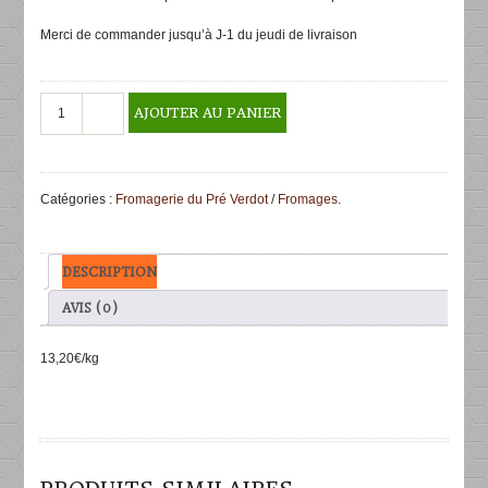
Merci de commander jusqu’à J-1 du jeudi de livraison
quantité
AJOUTER AU PANIER
de
Tomme
au
lait
Catégories :
Fromagerie du Pré Verdot
/
Fromages
.
cru
"Le
Moulin
de
DESCRIPTION
Champvans"
500g
AVIS (0)
13,20€/kg