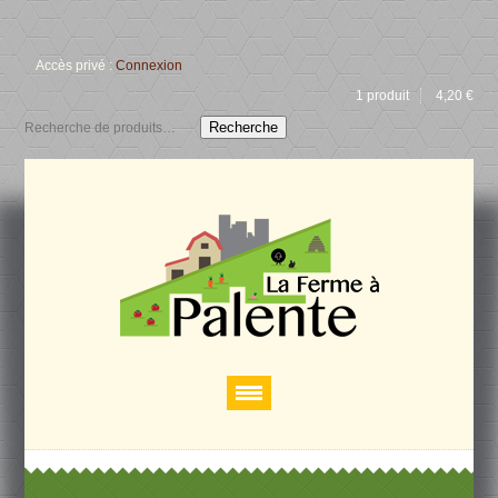
Accès privé :
Connexion
1 produit
4,20
€
Recherche