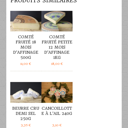
PRODUITS SIMILAIRES
DÉTAILS
DÉTAILS
COMTÉ
COMTÉ
FRUITÉ 18
FRUITÉ PETITE
MOIS
12 MOIS
D’AFFINAGE
D’AFFINAGE
500G
1KG
11,00
€
18,00
€
DÉTAILS
DÉTAILS
BEURRE CRU
CANCOILLOTT
DEMI SEL
E À L’AIL 240G
250G
3,35
€
3,10
€