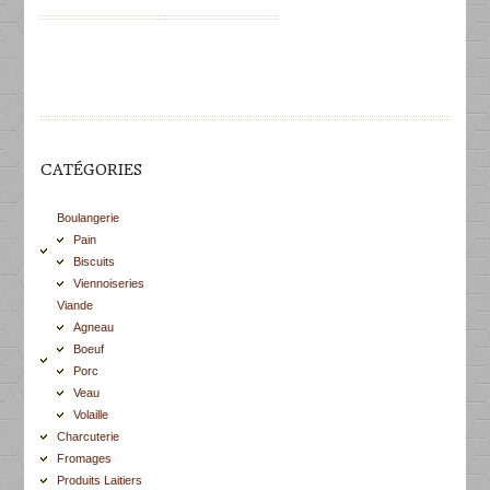
CATÉGORIES
Boulangerie
Pain
Biscuits
Viennoiseries
Viande
Agneau
Boeuf
Porc
Veau
Volaille
Charcuterie
Fromages
Produits Laitiers