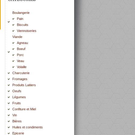
Boulangerie
Pain
Biscuits
Viennoiseries
Viande
Agneau
Boeuf
Porc
Veau
Volaille
Charcuterie
Fromages
Produits Laitiers
Oeufs
Légumes
Fruits
Confiture et Miel
Vin
Bières
Huiles et condiments
Epicerie