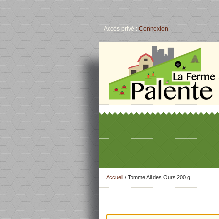
Accès privé :
Connexion
Accueil
/
Tomme Ail des Ours 200 g