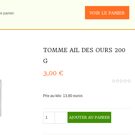
VOIR LE PANIER
e panier.
TOMME AIL DES OURS 200
G
3,00
€
0
aucun
sur
Prix au kilo: 13,80 euros
5
quantité
AJOUTER AU PANIER
de
Tomme
Ail