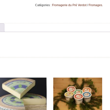
des
Catégories :
Fromagerie du Pré Verdot
/
Fromages
.
Ours
200
g
DÉTAILS
DÉTAILS