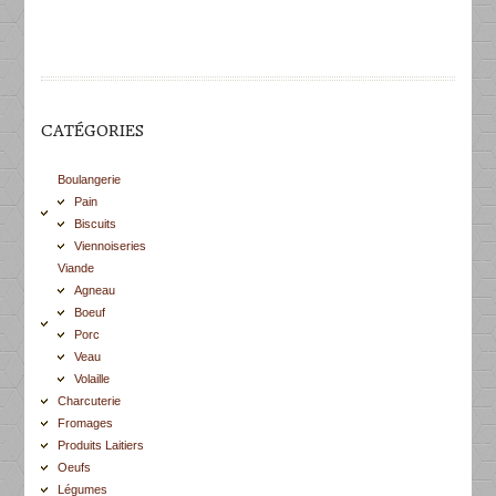
CATÉGORIES
Boulangerie
Pain
Biscuits
Viennoiseries
Viande
Agneau
Boeuf
Porc
Veau
Volaille
Charcuterie
Fromages
Produits Laitiers
Oeufs
Légumes