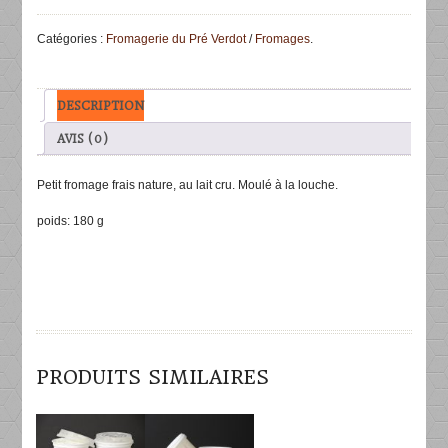
Pré
Nature
Catégories :
Fromagerie du Pré Verdot
/
Fromages
.
180g
DESCRIPTION
AVIS (0)
Petit fromage frais nature, au lait cru. Moulé à la louche.
poids: 180 g
PRODUITS SIMILAIRES
DÉTAILS
DÉTAILS