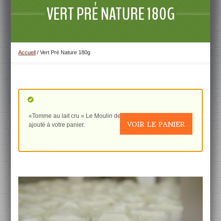
VERT PRÉ NATURE 180G
Accueil
/
Vert Pré Nature 180g
«Tomme au lait cru « Le Moulin de Champvans » 1kg» a été
VOIR LE PANIER
ajouté à votre panier.