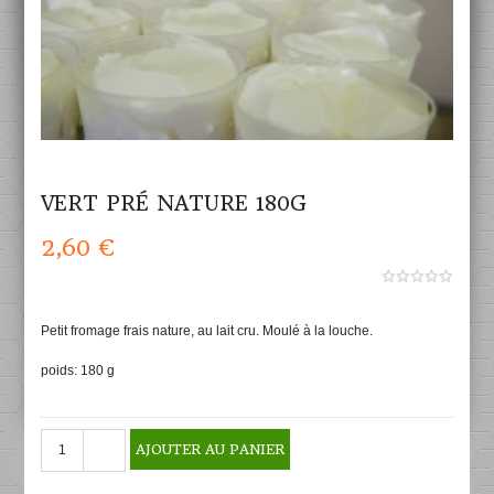
VERT PRÉ NATURE 180G
2,60
€
0
aucun
sur
Petit fromage frais nature, au lait cru. Moulé à la louche.
5
poids: 180 g
quantité
AJOUTER AU PANIER
de
Vert