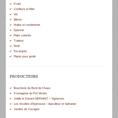
Fruits
Confiture et Miel
Vin
Bières
Huiles et condiments
Epicerie
Plats cuisinés
Traiteur
Noël
Escargots
Plants pour jardin
PRODUCTEURS
Boucherie du Bord de Chaux
Fromagerie du Pré Verdot
Joëlle et Gérard SERVANT – Vignerons
Les récoltes d’Epenouse – Apiculteur et Safranier
Jardins de Cocagne