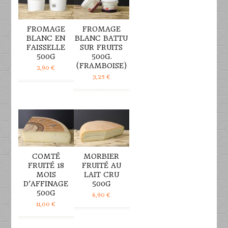
FROMAGE
FROMAGE
BLANC EN
BLANC BATTU
FAISSELLE
SUR FRUITS
500G
500G.
(FRAMBOISE)
2,90
€
3,25
€
DÉTAILS
DÉTAILS
COMTÉ
MORBIER
FRUITÉ 18
FRUITÉ AU
MOIS
LAIT CRU
D’AFFINAGE
500G
500G
6,90
€
11,00
€