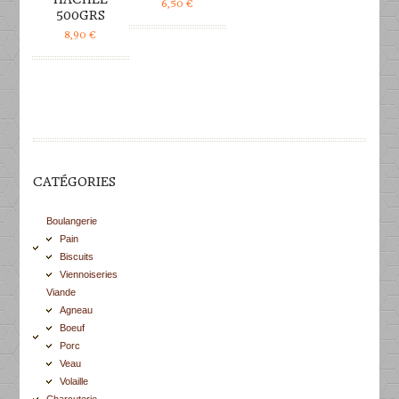
6,50
€
500GRS
8,90
€
CATÉGORIES
Boulangerie
Pain
Biscuits
Viennoiseries
Viande
Agneau
Boeuf
Porc
Veau
Volaille