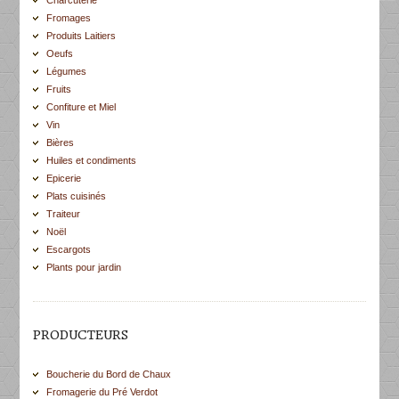
Charcuterie
Fromages
Produits Laitiers
Oeufs
Légumes
Fruits
Confiture et Miel
Vin
Bières
Huiles et condiments
Epicerie
Plats cuisinés
Traiteur
Noël
Escargots
Plants pour jardin
PRODUCTEURS
Boucherie du Bord de Chaux
Fromagerie du Pré Verdot