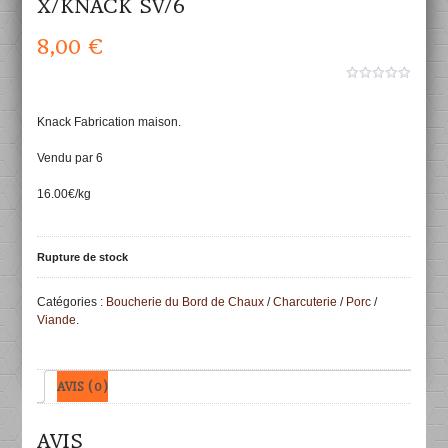
X/KNACK SV/6
8,00
€
0
aucun
sur
Knack Fabrication maison.
5
Vendu par 6
16.00€/kg
Rupture de stock
Catégories :
Boucherie du Bord de Chaux
/
Charcuterie
/
Porc
/
Viande
.
AVIS (0)
AVIS