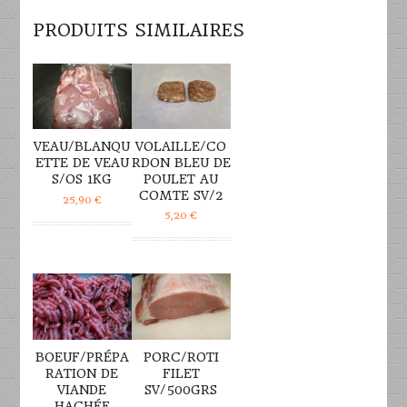
PRODUITS SIMILAIRES
DÉTAILS
DÉTAILS
VEAU/BLANQU
VOLAILLE/CO
ETTE DE VEAU
RDON BLEU DE
S/OS 1KG
POULET AU
COMTE SV/2
25,90
€
5,20
€
DÉTAILS
DÉTAILS
BOEUF/PRÉPA
PORC/ROTI
RATION DE
FILET
VIANDE
SV/500GRS
HACHÉE