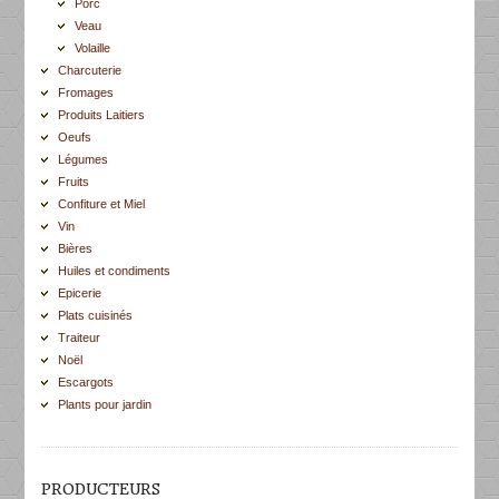
Porc
Veau
Volaille
Charcuterie
Fromages
Produits Laitiers
Oeufs
Légumes
Fruits
Confiture et Miel
Vin
Bières
Huiles et condiments
Epicerie
Plats cuisinés
Traiteur
Noël
Escargots
Plants pour jardin
PRODUCTEURS