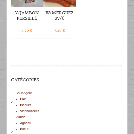
Y/JAMBON
W/MERGUEZ
PERSILLÉ
SV/6
4,70
€
7,20
€
CATÉGORIES
Boulangerie
Pain
Biscuits
Viennoiseries
Viande
Agneau
Boeuf