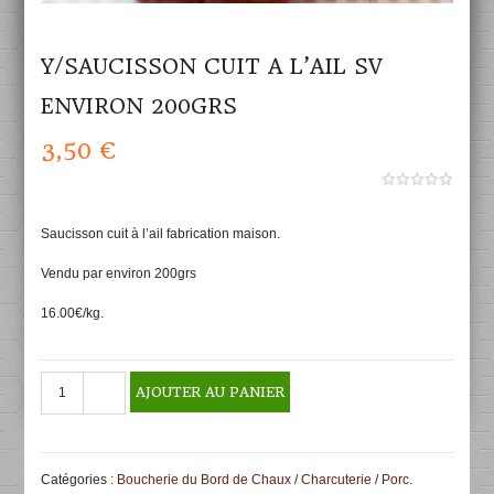
Y/SAUCISSON CUIT A L’AIL SV
ENVIRON 200GRS
3,50
€
0
aucun
sur
Saucisson cuit à l’ail fabrication maison.
5
Vendu par environ 200grs
16.00€/kg.
quantité
AJOUTER AU PANIER
de
Y/SAUCISSON
CUIT
A
Catégories :
Boucherie du Bord de Chaux
/
Charcuterie
/
Porc
.
L'AIL