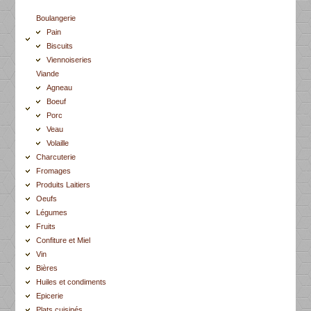
Boulangerie
Pain
Biscuits
Viennoiseries
Viande
Agneau
Boeuf
Porc
Veau
Volaille
Charcuterie
Fromages
Produits Laitiers
Oeufs
Légumes
Fruits
Confiture et Miel
Vin
Bières
Huiles et condiments
Epicerie
Plats cuisinés