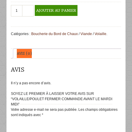
quantité
AJOUTER AU PANIER
de
VOLAILLE/POULET
FERMIER
COMMANDE
Catégories :
Boucherie du Bord de Chaux
/
Viande
/
Volaille
.
AVANT
LE
MARDI
MIDI
AVIS (0)
AVIS
Il n’y a pas encore d’avis.
SOYEZ LE PREMIER À LAISSER VOTRE AVIS SUR
“VOLAILLE/POULET FERMIER COMMANDE AVANT LE MARDI
MIDI”
Votre adresse e-mail ne sera pas publiée.
Les champs obligatoires
sont indiqués avec
*