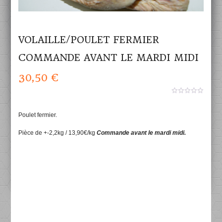
VOLAILLE/POULET FERMIER
COMMANDE AVANT LE MARDI MIDI
30,50
€
0
aucun
sur
Poulet fermier.
5
Pièce de +-2,2kg / 13,90€/kg
Commande avant le mardi midi.