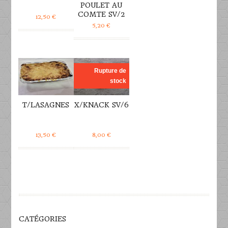
POULET AU
COMTE SV/2
12,50
€
5,20
€
DÉTAILS
DÉTAILS
Rupture de
stock
T/LASAGNES
X/KNACK SV/6
13,50
€
8,00
€
CATÉGORIES