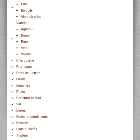
Pain
Biscuits
Viennoiseries
Viande
Agneau
Boeuf
Porc
Veau
Volaille
Charcuterie
Fromages
Produits Laitiers
Oeufs
Légumes
Fruits
Confiture et Miel
Vin
Bières
Huiles et condiments
Epicerie
Plats cuisinés
Traiteur