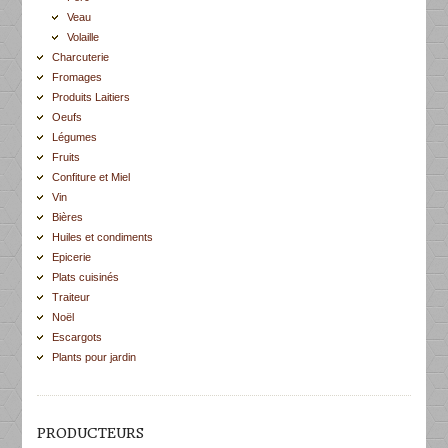
Veau
Volaille
Charcuterie
Fromages
Produits Laitiers
Oeufs
Légumes
Fruits
Confiture et Miel
Vin
Bières
Huiles et condiments
Epicerie
Plats cuisinés
Traiteur
Noël
Escargots
Plants pour jardin
PRODUCTEURS