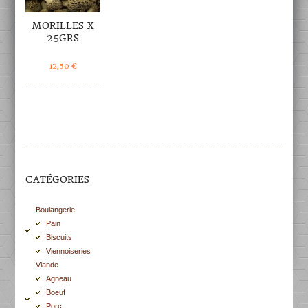
MORILLES X
25GRS
12,50
€
CATÉGORIES
Boulangerie
Pain
Biscuits
Viennoiseries
Viande
Agneau
Boeuf
Porc