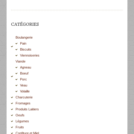
CATÉGORIES
Boulangerie
Pain
Biscuits
Viennoiseries
Viande
Agneau
Boeuf
Porc
Veau
Volaille
Charcuterie
Fromages
Produits Laitiers
Oeufs
Légumes
Fruits
Confiture et Miel