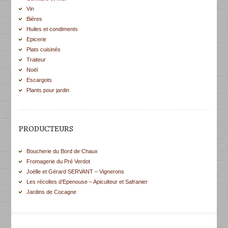
Vin
Bières
Huiles et condiments
Epicerie
Plats cuisinés
Traiteur
Noël
Escargots
Plants pour jardin
PRODUCTEURS
Boucherie du Bord de Chaux
Fromagerie du Pré Verdot
Joëlle et Gérard SERVANT – Vignerons
Les récoltes d’Epenouse – Apiculteur et Safranier
Jardins de Cocagne