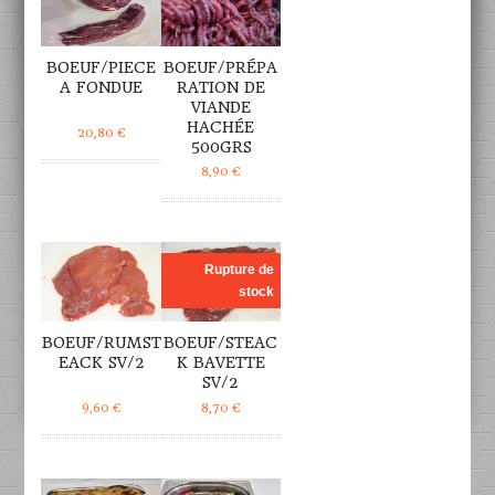
BOEUF/PIECE
BOEUF/PRÉPA
A FONDUE
RATION DE
VIANDE
HACHÉE
20,80
€
500GRS
8,90
€
DÉTAILS
DÉTAILS
Rupture de
stock
BOEUF/RUMST
BOEUF/STEAC
EACK SV/2
K BAVETTE
SV/2
9,60
€
8,70
€
DÉTAILS
DÉTAILS