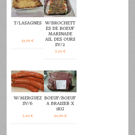
T/LASAGNES
W/BROCHETT
ES DE BOEUF
MARINADE
AIL DES OURS
13,50
€
SV/2
7,20
€
DÉTAILS
DÉTAILS
W/MERGUEZ
BOEUF/BOEUF
SV/6
A BRAISER X
1KG
7,20
€
20,90
€
DÉTAILS
DÉTAILS