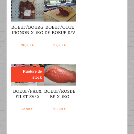
BOEUF/BOURG
BOEUF/COTE
UIGNON X 1KG
DE BOEUF S/V
20,90
€
32,90
€
DÉTAILS
DÉTAILS
Rupture de
stock
BOEUF/FAUX
BOEUF/ROSBE
FILET SV/2
EF X 1KG
12,80
€
30,90
€