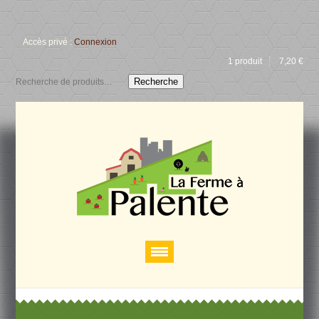
Accès privé :
Connexion
1 produit
7,20
€
Recherche