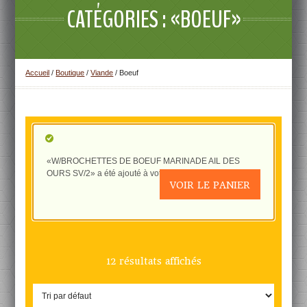
CATÉGORIES : «BOEUF»
Accueil
/
Boutique
/
Viande
/ Boeuf
«W/BROCHETTES DE BOEUF MARINADE AIL DES
OURS SV/2» a été ajouté à votre panier.
VOIR LE PANIER
12 résultats affichés