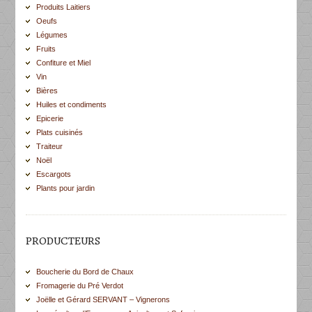
Produits Laitiers
Oeufs
Légumes
Fruits
Confiture et Miel
Vin
Bières
Huiles et condiments
Epicerie
Plats cuisinés
Traiteur
Noël
Escargots
Plants pour jardin
PRODUCTEURS
Boucherie du Bord de Chaux
Fromagerie du Pré Verdot
Joëlle et Gérard SERVANT – Vignerons