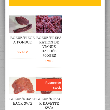
DÉTAILS
DÉTAILS
BOEUF/PIECE
BOEUF/PRÉPA
A FONDUE
RATION DE
VIANDE
HACHÉE
20,80
€
500GRS
8,90
€
DÉTAILS
DÉTAILS
Rupture de
stock
BOEUF/RUMST
BOEUF/STEAC
EACK SV/2
K BAVETTE
SV/2