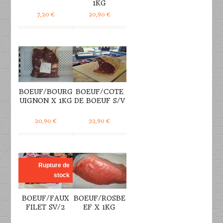
1KG
7,20
€
20,90
€
DÉTAILS
DÉTAILS
BOEUF/BOURG
BOEUF/COTE
UIGNON X 1KG
DE BOEUF S/V
20,90
€
32,90
€
DÉTAILS
DÉTAILS
Rupture de
stock
BOEUF/FAUX
BOEUF/ROSBE
FILET SV/2
EF X 1KG