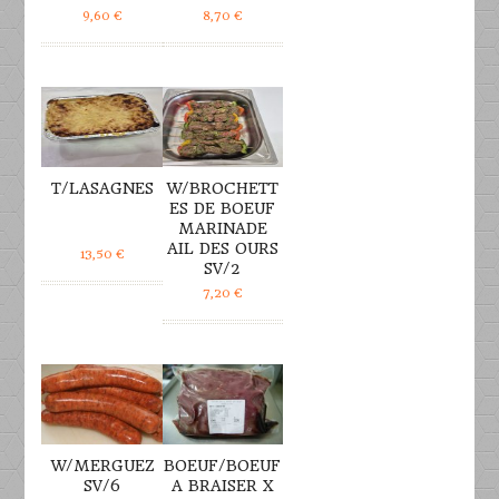
9,60
€
8,70
€
DÉTAILS
DÉTAILS
T/LASAGNES
W/BROCHETT
ES DE BOEUF
MARINADE
AIL DES OURS
13,50
€
SV/2
7,20
€
DÉTAILS
DÉTAILS
W/MERGUEZ
BOEUF/BOEUF
SV/6
A BRAISER X