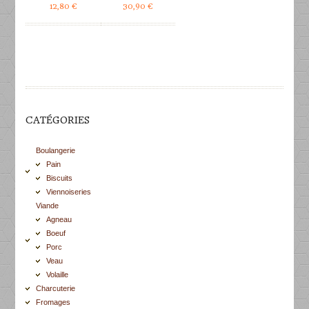
12,80
€
30,90
€
CATÉGORIES
Boulangerie
Pain
Biscuits
Viennoiseries
Viande
Agneau
Boeuf
Porc
Veau
Volaille
Charcuterie
Fromages