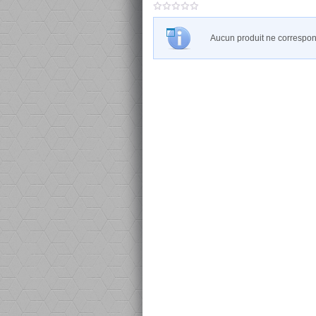
0
out
of
Aucun produit ne correspond
5