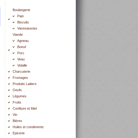
Boulangerie
Pain
Biscuits
Viennoiseries
Viande
Agneau
Boeuf
Porc
Veau
Volaille
Charcuterie
Fromages
Produits Laitiers
Oeufs
Légumes
Fruits
Confiture et Miel
Vin
Bières
Huiles et condiments
Epicerie