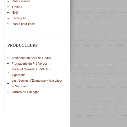
Plats cuisinés
Traiteur
Noël
Escargots
Plants pour jardin
PRODUCTEURS
Boucherie du Bord de Chaux
Fromagerie du Pré Verdot
Joëlle et Gérard SERVANT –
Vignerons
Les récoltes d’Epenouse – Apiculteur
et Safranier
Jardins de Cocagne