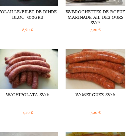
VOLAILLE/FILET DE DINDE
W/BROCHETTES DE BOEUF
BLOC 500GRS
MARINADE AIL DES OURS
SV/2
8,90
€
7,20
€
DÉTAILS
DÉTAILS
W/CHIPOLATA SV/6
W/MERGUEZ SV/6
7,20
€
7,20
€
DÉTAILS
DÉTAILS