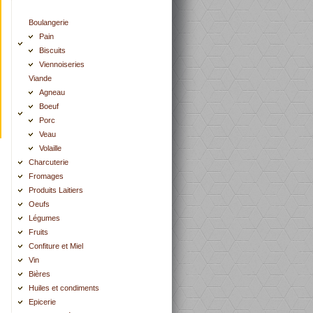
Boulangerie
Pain
Biscuits
Viennoiseries
Viande
Agneau
Boeuf
Porc
Veau
Volaille
Charcuterie
Fromages
Produits Laitiers
Oeufs
Légumes
Fruits
Confiture et Miel
Vin
Bières
Huiles et condiments
Epicerie