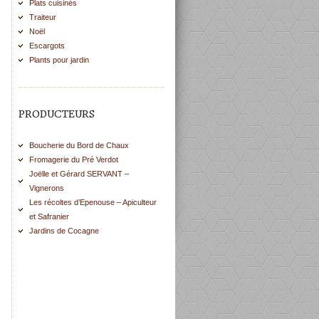
Plats cuisinés
Traiteur
Noël
Escargots
Plants pour jardin
PRODUCTEURS
Boucherie du Bord de Chaux
Fromagerie du Pré Verdot
Joëlle et Gérard SERVANT –
Vignerons
Les récoltes d’Epenouse – Apiculteur
et Safranier
Jardins de Cocagne