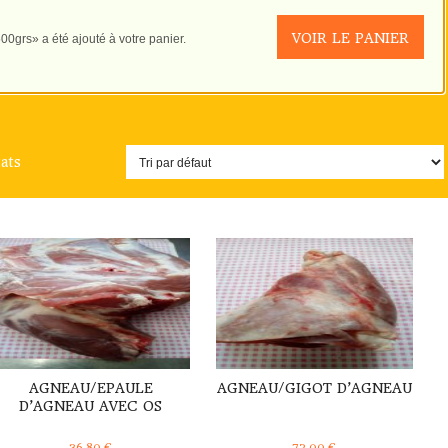
VOIR LE PANIER
rs» a été ajouté à votre panier.
tats
DÉTAILS
DÉTAILS
AGNEAU/EPAULE
AGNEAU/GIGOT D’AGNEAU
D’AGNEAU AVEC OS
36,80
€
72,00
€