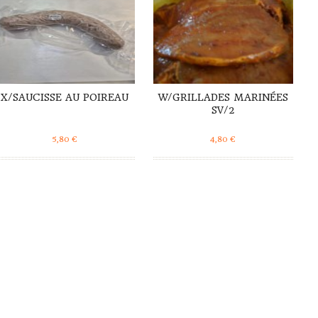
X/SAUCISSE AU POIREAU
W/GRILLADES MARINÉES
SV/2
5,80
€
4,80
€