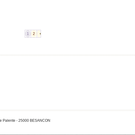
1
2
 de Palente - 25000 BESANCON