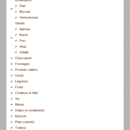
Pain
Biscuits
Viennoiseries
Viande
Agneau
Boeuf
Porc
Veau
Volaille
Charcuterie
Fromages
Produits Laitiers
Oeufs
Légumes
Fruits
Confiture et Miel
Vin
Bières
Huiles et condiments
Epicerie
Plats cuisinés
Traiteur