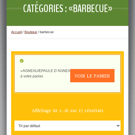
CATÉGORIES : «BARBECUE»
Accueil
/
Boutique
/ barbecue
«AGNEAU/EPAULE D’AGNEAU AVEC OS» a été ajouté
VOIR LE PANIER
à votre panier.
Affichage de 1–16 sur 17 résultats