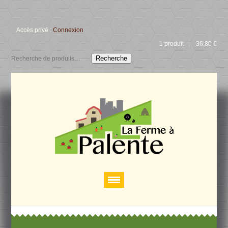
Accès privé :
Connexion
1 produit
36,80
€
Recherche