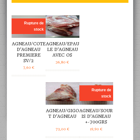
DÉTAILS
DÉTAILS
Rupture de
stock
AGNEAU/COTE
AGNEAU/EPAU
D’AGNEAU
LE D’AGNEAU
PREMIERE
AVEC OS
SV/2
36,80
€
7,60
€
DÉTAILS
DÉTAILS
Rupture de
stock
AGNEAU/GIGO
AGNEAU/SOUR
T D’AGNEAU
IS D’AGNEAU
+-700GRS
72,00
€
19,90
€