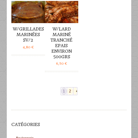
W/GRILLADES
W/LARD
MARINÉES
MARINÉ
SV/2
TRANCHÉ
EPAIS
4,80
€
ENVIRON
500GRS
6,50
€
1
2
CATÉGORIES
Boulangerie