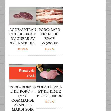
DÉTAILS
DÉTAILS
AGNEAU/TRAN
PORC/LARD
CHE DE GIGOT
TRANCHÉ
D’AGNEAU SV
EPAIS
X2 TRANCHES
SV/500GRS
14,90
€
6,00
€
DÉTAILS
DÉTAILS
Rupture de
stock
PORC/ROUELL
VOLAILLE/FIL
E DE PORC +-
ET DE DINDE
1,2KG
BLOC 500GRS
COMMANDE
8,90
€
AVANT LE
MARDI SOIR