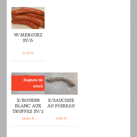
DÉTAILS
W/MERGUEZ
SV/6
7,20
€
DÉTAILS
DÉTAILS
Rupture de
stock
X/BOUDIN
X/SAUCISSE
BLANC AUX
AU POIREAU
TRUFFES SV/2
13,60
€
5,80
€
DÉTAILS
DÉTAILS