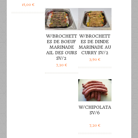
DÉTAILS
DÉTAILS
15,00
€
W/BROCHETT
W/BROCHETT
ES DE BOEUF
ES DE DINDE
MARINADE
MARINADE AU
AIL DES OURS
CURRY SV/2
SV/2
3,90
€
7,20
€
DÉTAILS
W/CHIPOLATA
SV/6
7,20
€