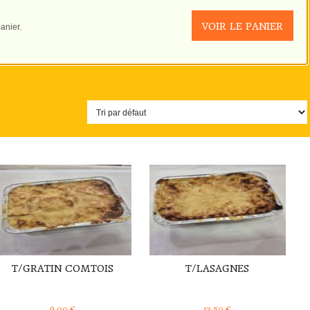
VOIR LE PANIER
anier.
DÉTAILS
DÉTAILS
T/GRATIN COMTOIS
T/LASAGNES
9,00
€
13,50
€