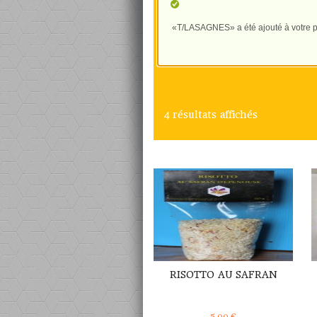
«T/LASAGNES» a été ajouté à votre p
4 résultats affichés
DÉTAILS
RISOTTO AU SAFRAN
5,00
€