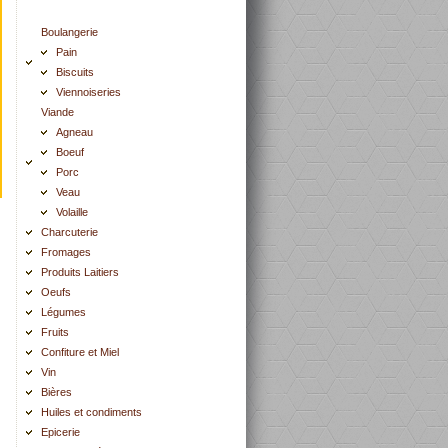
Boulangerie
Pain
Biscuits
Viennoiseries
Viande
Agneau
Boeuf
Porc
Veau
Volaille
Charcuterie
Fromages
Produits Laitiers
Oeufs
Légumes
Fruits
Confiture et Miel
Vin
Bières
Huiles et condiments
Epicerie