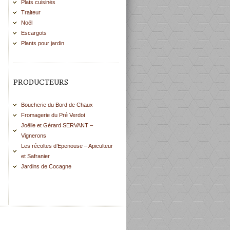
Plats cuisinés
Traiteur
Noël
Escargots
Plants pour jardin
PRODUCTEURS
Boucherie du Bord de Chaux
Fromagerie du Pré Verdot
Joëlle et Gérard SERVANT –
Vignerons
Les récoltes d’Epenouse – Apiculteur
et Safranier
Jardins de Cocagne