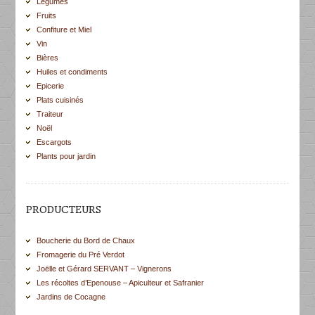
Légumes
Fruits
Confiture et Miel
Vin
Bières
Huiles et condiments
Epicerie
Plats cuisinés
Traiteur
Noël
Escargots
Plants pour jardin
PRODUCTEURS
Boucherie du Bord de Chaux
Fromagerie du Pré Verdot
Joëlle et Gérard SERVANT – Vignerons
Les récoltes d’Epenouse – Apiculteur et Safranier
Jardins de Cocagne