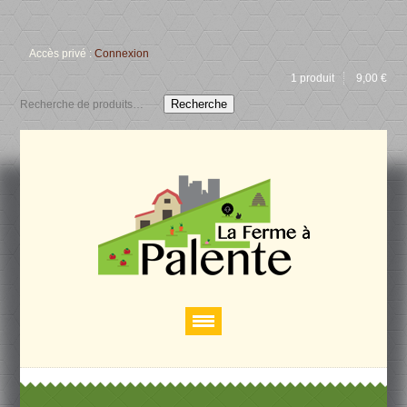
Accès privé :
Connexion
1 produit
9,00
€
Recherche