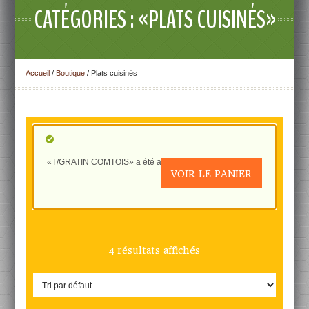
CATÉGORIES : «PLATS CUISINÉS»
Accueil
/
Boutique
/ Plats cuisinés
«T/GRATIN COMTOIS» a été ajouté à votre panier.
VOIR LE PANIER
4 résultats affichés