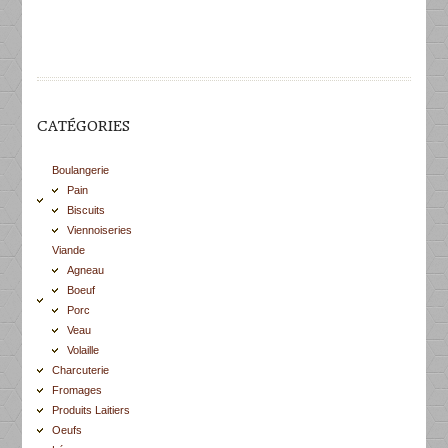
CATÉGORIES
Boulangerie
Pain
Biscuits
Viennoiseries
Viande
Agneau
Boeuf
Porc
Veau
Volaille
Charcuterie
Fromages
Produits Laitiers
Oeufs