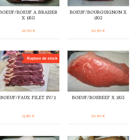
BOEUF/BOEUF A BRAISER
BOEUF/BOURGUIGNON X
X 1KG
1KG
20,90
€
20,90
€
DÉTAILS
DÉTAILS
Rupture de stock
BOEUF/FAUX FILET SV/2
BOEUF/ROSBEEF X 1KG
12,80
€
30,90
€
DÉTAILS
DÉTAILS