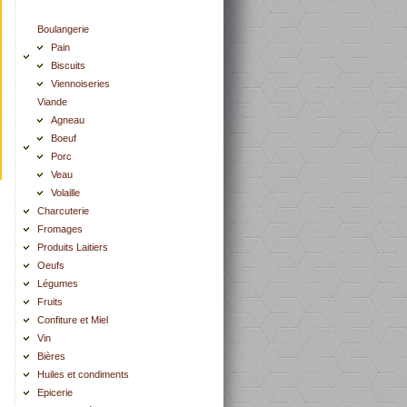
Boulangerie
Pain
Biscuits
Viennoiseries
Viande
Agneau
Boeuf
Porc
Veau
Volaille
Charcuterie
Fromages
Produits Laitiers
Oeufs
Légumes
Fruits
Confiture et Miel
Vin
Bières
Huiles et condiments
Epicerie