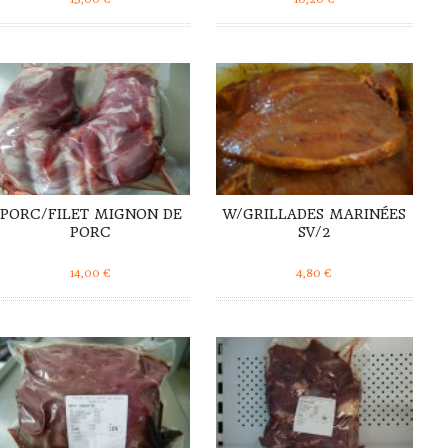
DÉTAILS
DÉTAILS
PORC/FILET MIGNON DE
W/GRILLADES MARINÉES
PORC
SV/2
14,00
€
4,80
€
DÉTAILS
DÉTAILS