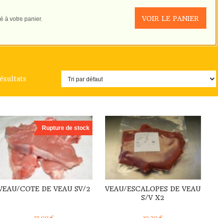
VOIR LE PANIER
 à votre panier.
ésultats
DÉTAILS
DÉTAILS
Rupture de stock
VEAU/COTE DE VEAU SV/2
VEAU/ESCALOPES DE VEAU
S/V X2
13,00
€
10,20
€