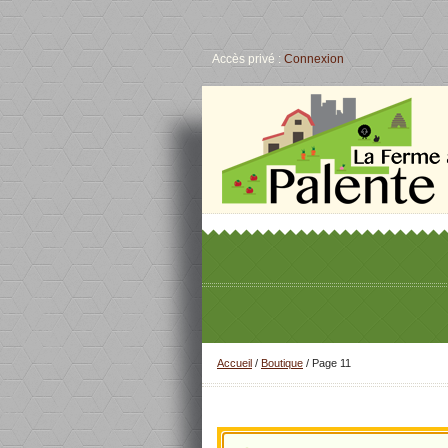
Accès privé :
Connexion
Accueil
/
Boutique
/ Page 11