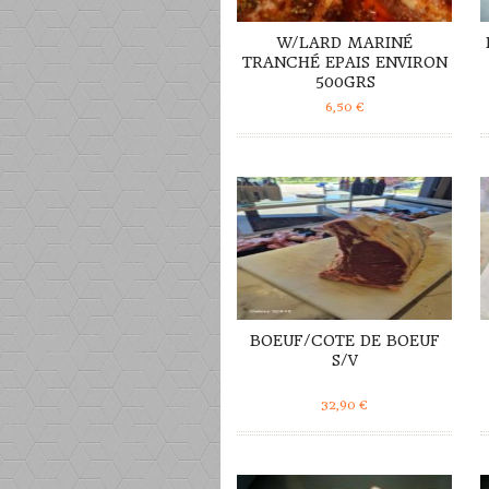
W/LARD MARINÉ
TRANCHÉ EPAIS ENVIRON
500GRS
6,50
€
DÉTAILS
BOEUF/COTE DE BOEUF
S/V
32,90
€
DÉTAILS