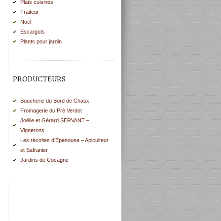
Plats cuisinés
Traiteur
Noël
Escargots
Plants pour jardin
PRODUCTEURS
Boucherie du Bord de Chaux
Fromagerie du Pré Verdot
Joëlle et Gérard SERVANT –
Vignerons
Les récoltes d’Epenouse – Apiculteur
et Safranier
Jardins de Cocagne