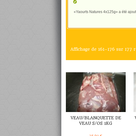
«Yaourts Natures 4x125g» a été ajouté
Affichage de 161–176 sur 177 r
DÉTAILS
VEAU/BLANQUETTE DE
VEAU S/OS 1KG
25,90
€