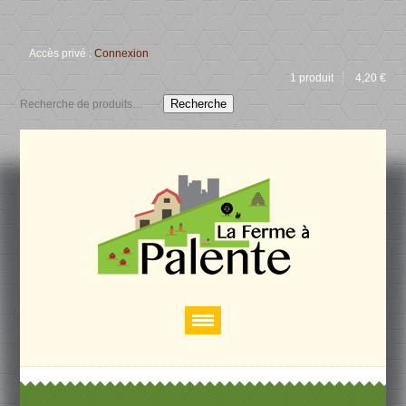
Accès privé :
Connexion
1 produit
4,20
€
Recherche