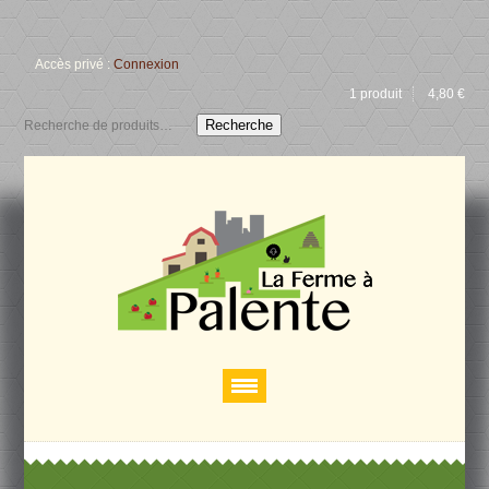
Accès privé :
Connexion
1 produit
4,80
€
Recherche