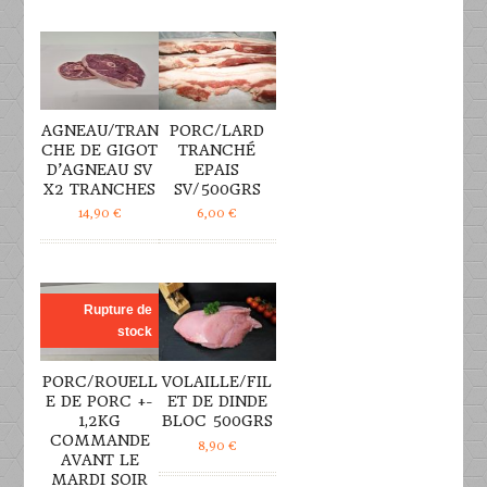
DÉTAILS
DÉTAILS
AGNEAU/TRAN
PORC/LARD
CHE DE GIGOT
TRANCHÉ
D’AGNEAU SV
EPAIS
X2 TRANCHES
SV/500GRS
14,90
€
6,00
€
DÉTAILS
DÉTAILS
Rupture de
stock
PORC/ROUELL
VOLAILLE/FIL
E DE PORC +-
ET DE DINDE
1,2KG
BLOC 500GRS
COMMANDE
8,90
€
AVANT LE
MARDI SOIR