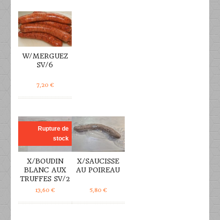
DÉTAILS
W/MERGUEZ
SV/6
7,20
€
DÉTAILS
DÉTAILS
Rupture de
stock
X/BOUDIN
X/SAUCISSE
BLANC AUX
AU POIREAU
TRUFFES SV/2
13,60
€
5,80
€
DÉTAILS
DÉTAILS