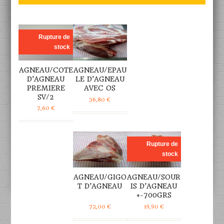
DÉTAILS
DÉTAILS
Rupture de
stock
AGNEAU/COTE
AGNEAU/EPAU
D’AGNEAU
LE D’AGNEAU
PREMIERE
AVEC OS
SV/2
36,80
€
7,60
€
DÉTAILS
DÉTAILS
Rupture de
stock
AGNEAU/GIGO
AGNEAU/SOUR
T D’AGNEAU
IS D’AGNEAU
+-700GRS
72,00
€
19,90
€