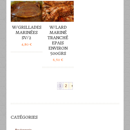
W/GRILLADES
W/LARD
MARINÉES
MARINÉ
SV/2
TRANCHÉ
EPAIS
4,80
€
ENVIRON
500GRS
6,50
€
1
2
CATÉGORIES
Boulangerie