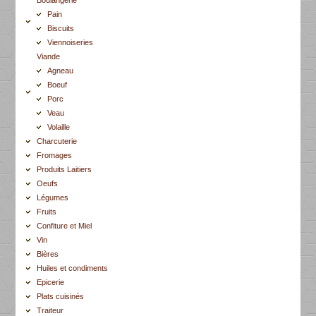
Pain
Biscuits
Viennoiseries
Viande
Agneau
Boeuf
Porc
Veau
Volaille
Charcuterie
Fromages
Produits Laitiers
Oeufs
Légumes
Fruits
Confiture et Miel
Vin
Bières
Huiles et condiments
Epicerie
Plats cuisinés
Traiteur