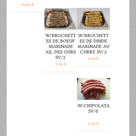
DÉTAILS
DÉTAILS
15,00
€
W/BROCHETT
W/BROCHETT
ES DE BOEUF
ES DE DINDE
MARINADE
MARINADE AU
AIL DES OURS
CURRY SV/2
SV/2
3,90
€
7,20
€
DÉTAILS
W/CHIPOLATA
SV/6
7,20
€