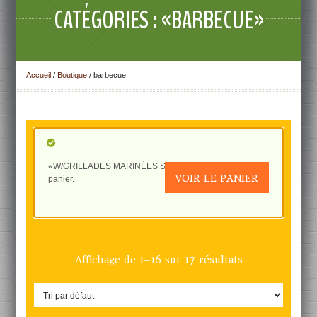
CATÉGORIES : «BARBECUE»
Accueil
/
Boutique
/ barbecue
«W/GRILLADES MARINÉES SV/2» a été ajouté à votre
VOIR LE PANIER
panier.
Affichage de 1–16 sur 17 résultats