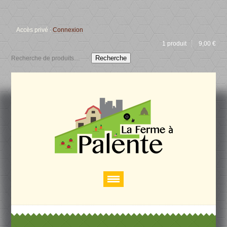
Accès privé :
Connexion
1 produit
9,00
€
Recherche