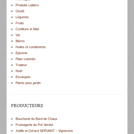
Produits Laitiers
Oeufs
Légumes
Fruits
Confiture et Miel
Vin
Bières
Huiles et condiments
Epicerie
Plats cuisinés
Traiteur
Noël
Escargots
Plants pour jardin
PRODUCTEURS
Boucherie du Bord de Chaux
Fromagerie du Pré Verdot
Joëlle et Gérard SERVANT – Vignerons