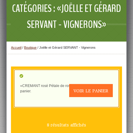
CATÉGORIES : «JOËLLE ET GÉRARD
SERVANT - VIGNERONS»
Accueil
/
Boutique
/ Joëlle et Gérard SERVANT - Vignerons
«CREMANT rosé Pétale de rose» a été ajouté à votre
VOIR LE PANIER
panier.
8 résultats affichés