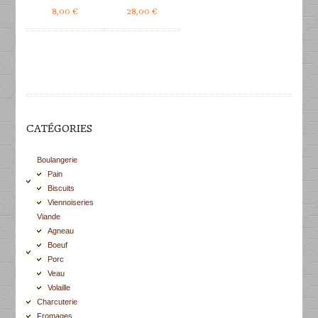
8,00
€
28,00
€
CATÉGORIES
Boulangerie
Pain
Biscuits
Viennoiseries
Viande
Agneau
Boeuf
Porc
Veau
Volaille
Charcuterie
Fromages