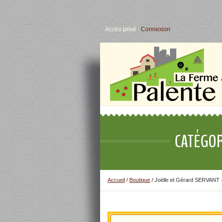
Accès privé :
Connexion
CATÉGOR
Accueil
/
Boutique
/ Joëlle et Gérard SERVANT 