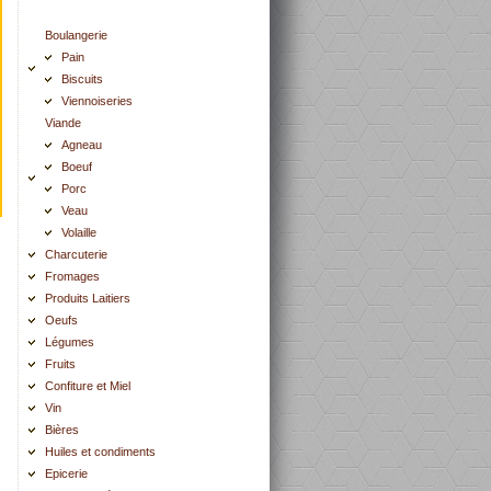
Boulangerie
Pain
Biscuits
Viennoiseries
Viande
Agneau
Boeuf
Porc
Veau
Volaille
Charcuterie
Fromages
Produits Laitiers
Oeufs
Légumes
Fruits
Confiture et Miel
Vin
Bières
Huiles et condiments
Epicerie