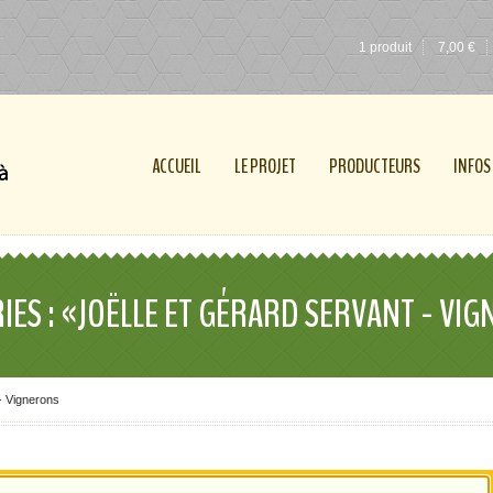
1 produit
7,00
€
ACCUEIL
LE PROJET
PRODUCTEURS
INFOS
IES : «JOËLLE ET GÉRARD SERVANT - VI
- Vignerons