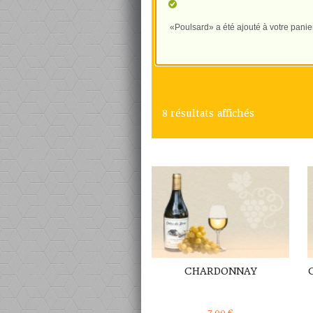
«Poulsard» a été ajouté à votre panier
8 résultats affichés
DÉTAILS
CHARDONNAY
7,00
€