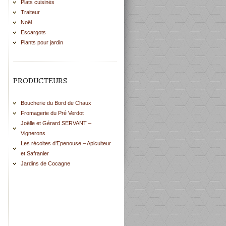
Plats cuisinés
Traiteur
Noël
Escargots
Plants pour jardin
PRODUCTEURS
Boucherie du Bord de Chaux
Fromagerie du Pré Verdot
Joëlle et Gérard SERVANT –
Vignerons
Les récoltes d’Epenouse – Apiculteur
et Safranier
Jardins de Cocagne