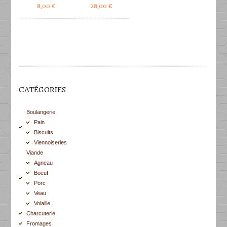
8,00
€
28,00
€
CATÉGORIES
Boulangerie
Pain
Biscuits
Viennoiseries
Viande
Agneau
Boeuf
Porc
Veau
Volaille
Charcuterie
Fromages