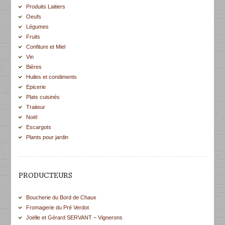
Produits Laitiers
Oeufs
Légumes
Fruits
Confiture et Miel
Vin
Bières
Huiles et condiments
Epicerie
Plats cuisinés
Traiteur
Noël
Escargots
Plants pour jardin
PRODUCTEURS
Boucherie du Bord de Chaux
Fromagerie du Pré Verdot
Joëlle et Gérard SERVANT – Vignerons