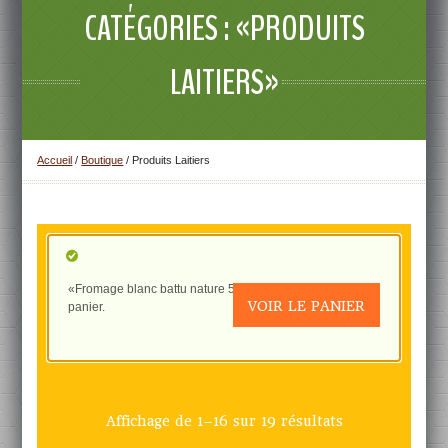
CATÉGORIES : «PRODUITS
LAITIERS»
Accueil
/
Boutique
/ Produits Laitiers
«Fromage blanc battu nature 500g» a été ajouté à votre
VOIR LE PANIER
panier.
Affichage de 1–16 sur 19 résultats