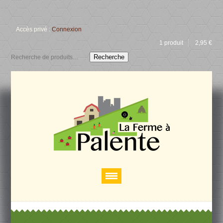
Accès privé :
Connexion
1 produit
2,95
€
Recherche