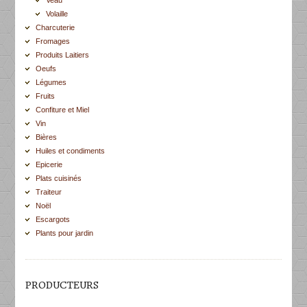
Volaille
Charcuterie
Fromages
Produits Laitiers
Oeufs
Légumes
Fruits
Confiture et Miel
Vin
Bières
Huiles et condiments
Epicerie
Plats cuisinés
Traiteur
Noël
Escargots
Plants pour jardin
PRODUCTEURS