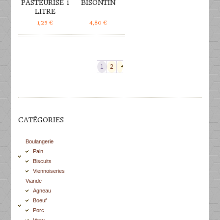
PASTEURISÉ 1
BISONTIN
LITRE
1,25
€
4,80
€
1
2
CATÉGORIES
Boulangerie
Pain
Biscuits
Viennoiseries
Viande
Agneau
Boeuf
Porc
Veau