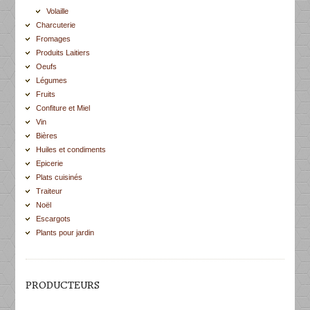
Volaille
Charcuterie
Fromages
Produits Laitiers
Oeufs
Légumes
Fruits
Confiture et Miel
Vin
Bières
Huiles et condiments
Epicerie
Plats cuisinés
Traiteur
Noël
Escargots
Plants pour jardin
PRODUCTEURS