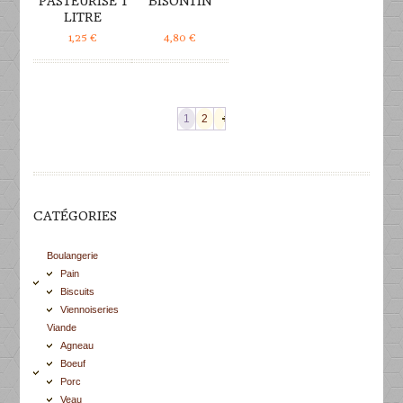
PASTEURISÉ 1
BISONTIN
LITRE
1,25
€
4,80
€
1
2
CATÉGORIES
Boulangerie
Pain
Biscuits
Viennoiseries
Viande
Agneau
Boeuf
Porc
Veau