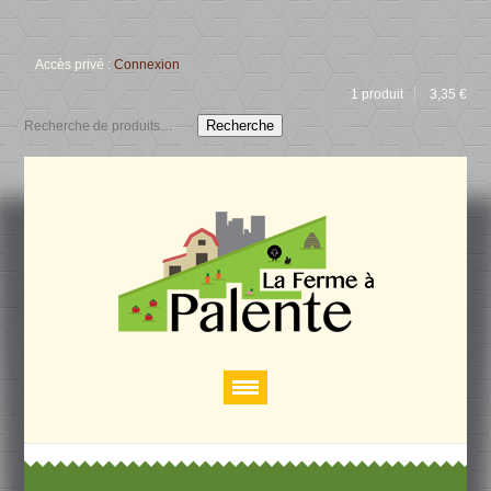
Accès privé :
Connexion
1 produit
3,35
€
Recherche