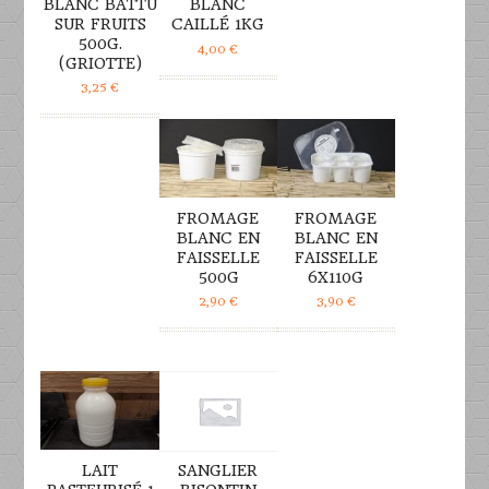
BLANC BATTU
BLANC
SUR FRUITS
CAILLÉ 1KG
500G.
4,00
€
(GRIOTTE)
3,25
€
DÉTAILS
DÉTAILS
FROMAGE
FROMAGE
BLANC EN
BLANC EN
FAISSELLE
FAISSELLE
500G
6X110G
2,90
€
3,90
€
DÉTAILS
DÉTAILS
LAIT
SANGLIER