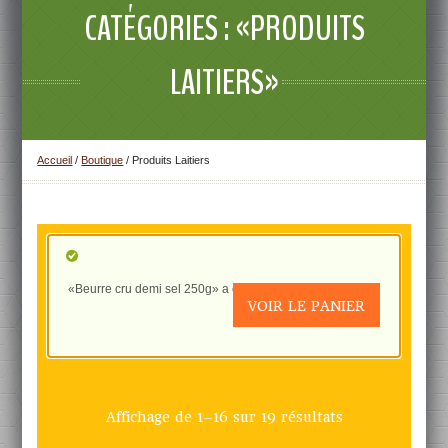
CATÉGORIES : «PRODUITS
LAITIERS»
Accueil
/
Boutique
/ Produits Laitiers
«Beurre cru demi sel 250g» a été ajouté à votre panier.
VOIR LE PANIER
Affichage de 1–16 sur 19 résultats