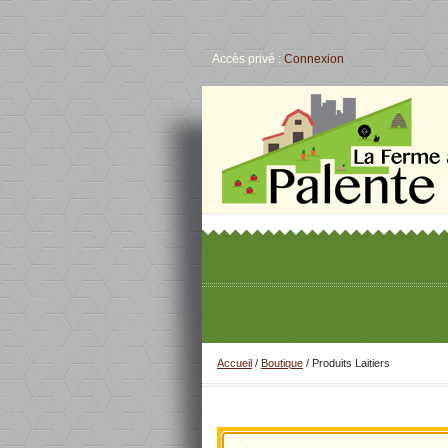
Accès privé :
Connexion
Accueil
/
Boutique
/ Produits Laitiers