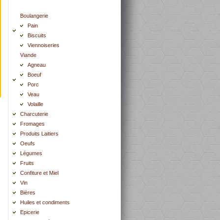
Boulangerie
Pain
Biscuits
Viennoiseries
Viande
Agneau
Boeuf
Porc
Veau
Volaille
Charcuterie
Fromages
Produits Laitiers
Oeufs
Légumes
Fruits
Confiture et Miel
Vin
Bières
Huiles et condiments
Epicerie