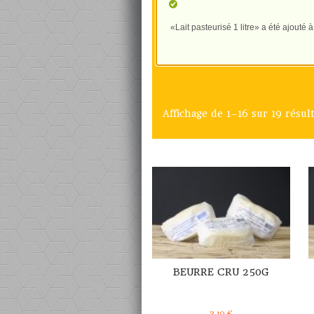
«Lait pasteurisé 1 litre» a été ajouté à
Affichage de 1–16 sur 19 résul
DÉTAILS
BEURRE CRU 250G
3,10
€