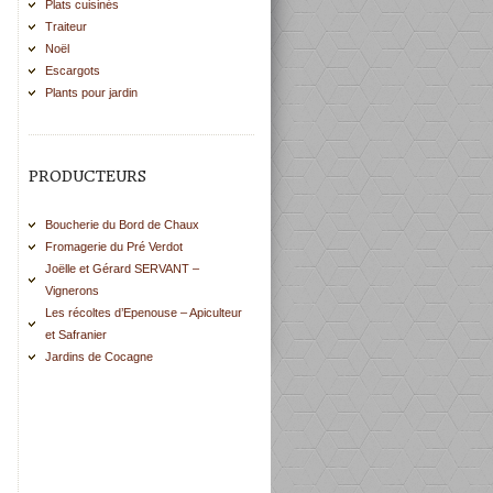
Plats cuisinés
Traiteur
Noël
Escargots
Plants pour jardin
PRODUCTEURS
Boucherie du Bord de Chaux
Fromagerie du Pré Verdot
Joëlle et Gérard SERVANT –
Vignerons
Les récoltes d’Epenouse – Apiculteur
et Safranier
Jardins de Cocagne