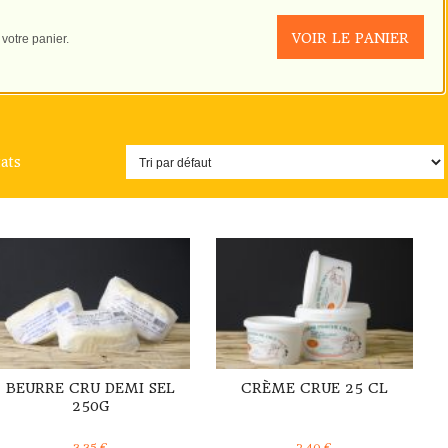
VOIR LE PANIER
 votre panier.
tats
DÉTAILS
DÉTAILS
BEURRE CRU DEMI SEL
CRÈME CRUE 25 CL
250G
3,35
€
2,40
€