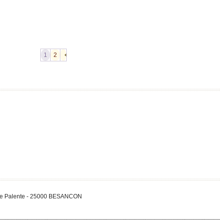
1
2
 de Palente - 25000 BESANCON