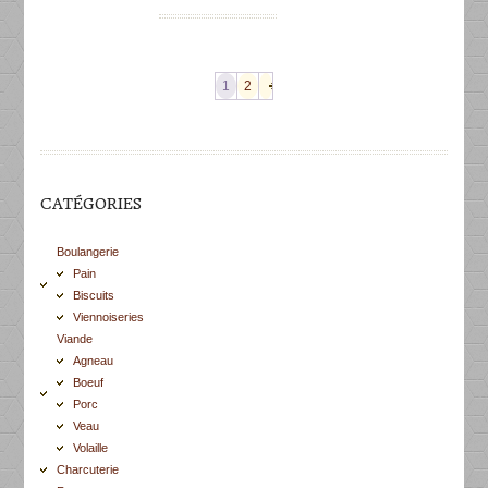
1
2
CATÉGORIES
Boulangerie
Pain
Biscuits
Viennoiseries
Viande
Agneau
Boeuf
Porc
Veau
Volaille
Charcuterie