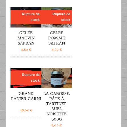
DÉTAILS
DÉTAILS
Rupture de
Rupture de
stock
stock
GELÉE
GELÉE
MACVIN
POMME
SAFRAN
SAFRAN
4,80
€
4,90
€
DÉTAILS
DÉTAILS
Rupture de
stock
GRAND
LA CABOSSE:
PANIER GARNI
PÂTE À
TARTINER
MIEL
45,00
€
NOISETTE
300G
9,00
€