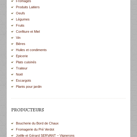
Fromages
Produits Laitiers
Oeufs
Légumes
Fruits
Confiture et Miel
Vin
Bières
Huiles et condiments
Epicerie
Plats cuisinés
Traiteur
Noël
Escargots
Plants pour jardin
PRODUCTEURS
Boucherie du Bord de Chaux
Fromagerie du Pré Verdot
Joëlle et Gérard SERVANT – Vignerons