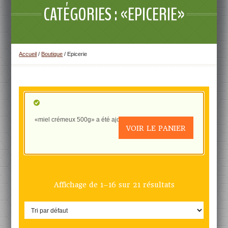
CATÉGORIES : «EPICERIE»
Accueil
/
Boutique
/ Epicerie
«miel crémeux 500g» a été ajouté à votre panier.
VOIR LE PANIER
Affichage de 1–16 sur 21 résultats