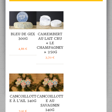
DÉTAILS
DÉTAILS
BLEU DE GEX
CAMEMBERT
300G
AU LAIT CRU
« LE
CHAMPAGNEY
4,86
€
» 250G
3,70
€
DÉTAILS
DÉTAILS
CANCOILLOTT
CANCOILLOTT
E À L’AIL 240G
E AU
SAVAGNIN
240G
3,10
€