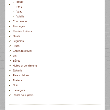
Boeuf
Porc
Veau
Volaille
Charcuterie
Fromages
Produits Laitiers
Oeufs
Légumes
Fruits
Confiture et Miel
Vin
Bières
Huiles et condiments
Epicerie
Plats cuisinés
Traiteur
Noël
Escargots
Plants pour jardin