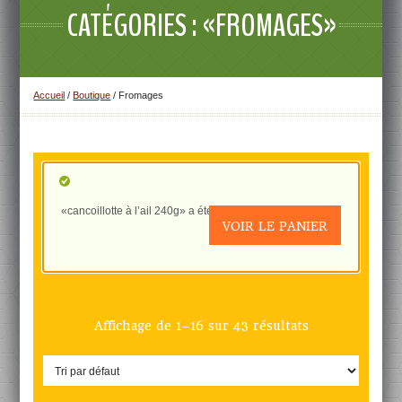
CATÉGORIES : «FROMAGES»
Accueil
/
Boutique
/ Fromages
«cancoillotte à l’ail 240g» a été ajouté à votre panier.
VOIR LE PANIER
Affichage de 1–16 sur 43 résultats