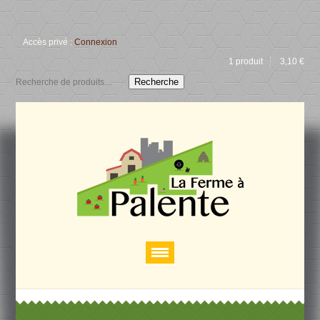
Accès privé :
Connexion
1 produit
3,10
€
Recherche