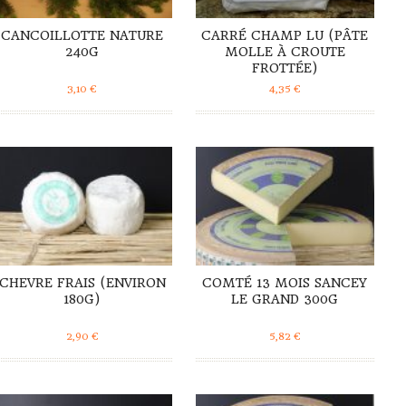
CANCOILLOTTE NATURE
CARRÉ CHAMP LU (PÂTE
240G
MOLLE À CROUTE
FROTTÉE)
3,10
€
4,35
€
DÉTAILS
DÉTAILS
CHEVRE FRAIS (ENVIRON
COMTÉ 13 MOIS SANCEY
180G)
LE GRAND 300G
2,90
€
5,82
€
DÉTAILS
DÉTAILS