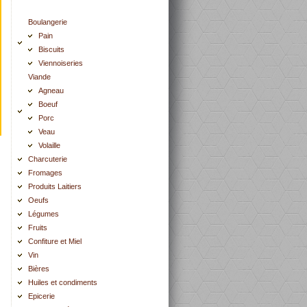
Boulangerie
Pain
Biscuits
Viennoiseries
Viande
Agneau
Boeuf
Porc
Veau
Volaille
Charcuterie
Fromages
Produits Laitiers
Oeufs
Légumes
Fruits
Confiture et Miel
Vin
Bières
Huiles et condiments
Epicerie