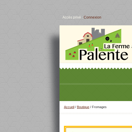
Accès privé :
Connexion
Accueil
/
Boutique
/ Fromages