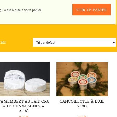
VOIR LE PANIER
» a été ajouté à votre panier.
tats
DÉTAILS
DÉTAILS
CAMEMBERT AU LAIT CRU
CANCOILLOTTE À L’AIL
« LE CHAMPAGNEY »
240G
250G
3,70
€
3,10
€