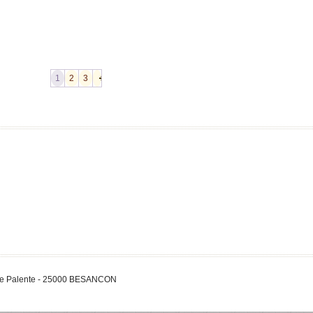
1
2
3
 de Palente - 25000 BESANCON