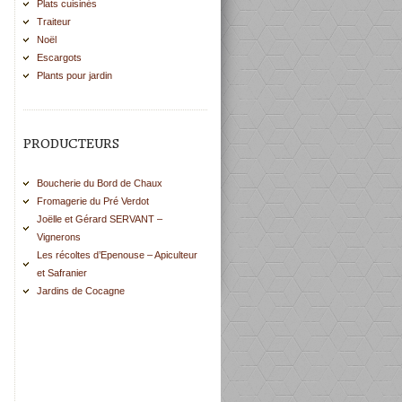
Plats cuisinés
Traiteur
Noël
Escargots
Plants pour jardin
PRODUCTEURS
Boucherie du Bord de Chaux
Fromagerie du Pré Verdot
Joëlle et Gérard SERVANT –
Vignerons
Les récoltes d’Epenouse – Apiculteur
et Safranier
Jardins de Cocagne