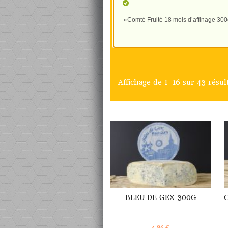
«Comté Fruité 18 mois d’affinage 300g
Affichage de 1–16 sur 43 résul
DÉTAILS
BLEU DE GEX 300G
4,86
€