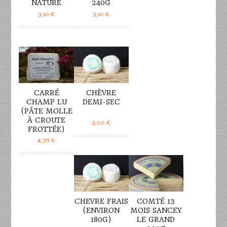
NATURE
240G
3,10
€
3,10
€
DÉTAILS
DÉTAILS
CARRÉ
CHÈVRE
CHAMP LU
DEMI-SEC
(PÂTE MOLLE
À CROUTE
3,00
€
FROTTÉE)
4,35
€
DÉTAILS
DÉTAILS
CHEVRE FRAIS
COMTÉ 13
(ENVIRON
MOIS SANCEY
180G)
LE GRAND