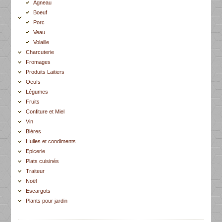
Agneau
Boeuf
Porc
Veau
Volaille
Charcuterie
Fromages
Produits Laitiers
Oeufs
Légumes
Fruits
Confiture et Miel
Vin
Bières
Huiles et condiments
Epicerie
Plats cuisinés
Traiteur
Noël
Escargots
Plants pour jardin