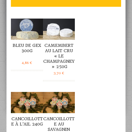
DÉTAILS
DÉTAILS
BLEU DE GEX
CAMEMBERT
300G
AU LAIT CRU
« LE
CHAMPAGNEY
4,86
€
» 250G
3,70
€
DÉTAILS
DÉTAILS
CANCOILLOTT
CANCOILLOTT
E À L’AIL 240G
E AU
SAVAGNIN