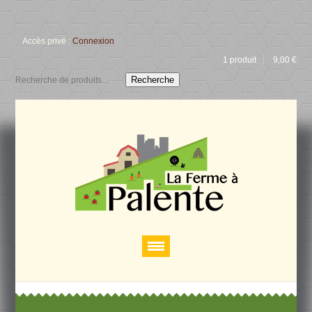
Accès privé :
Connexion
1 produit
9,00
€
Recherche