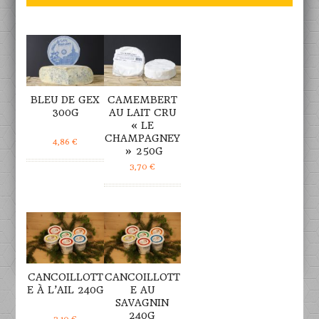
DÉTAILS
DÉTAILS
BLEU DE GEX
CAMEMBERT
300G
AU LAIT CRU
« LE
CHAMPAGNEY
4,86
€
» 250G
3,70
€
DÉTAILS
DÉTAILS
CANCOILLOTT
CANCOILLOTT
E À L’AIL 240G
E AU
SAVAGNIN
240G