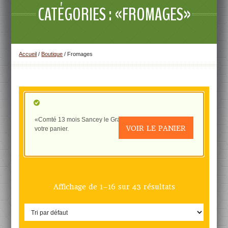
CATÉGORIES : «FROMAGES»
Accueil
/
Boutique
/ Fromages
«Comté 13 mois Sancey le Grand 300g» a été ajouté à
VOIR LE PANIER
votre panier.
Affichage de 1–16 sur 43 résultats