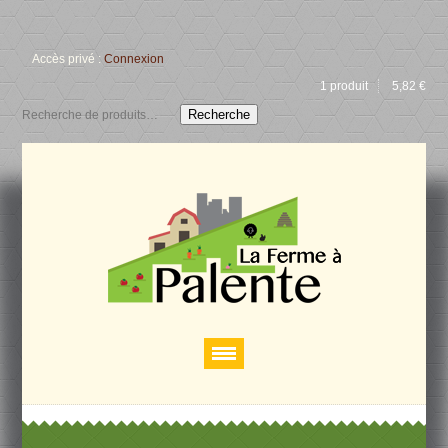
Accès privé :
Connexion
1 produit
5,82
€
Recherche