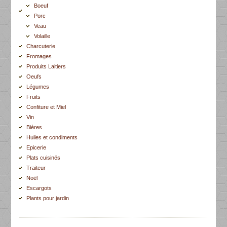
Boeuf
Porc
Veau
Volaille
Charcuterie
Fromages
Produits Laitiers
Oeufs
Légumes
Fruits
Confiture et Miel
Vin
Bières
Huiles et condiments
Epicerie
Plats cuisinés
Traiteur
Noël
Escargots
Plants pour jardin